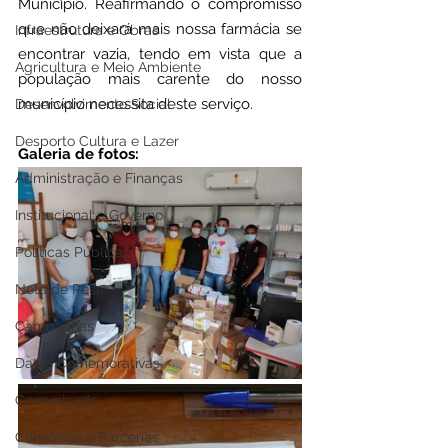
Município. Reafirmando o compromisso 
que não deixará mais nossa farmácia se 
Infraestrutura e Obras
encontrar vazia, tendo em vista que a 
Agricultura e Meio Ambiente
população mais carente do nosso 
município necessita deste serviço. 
Desenvolvimento Social
Desporto Cultura e Lazer
Galeria de fotos:
Administração e Finanças
Institucional e Governo
Políticas Públicas
Nota de Pesar
Campanhas
Datas Comemorativas
Comunicado
Convênios e Parcerias