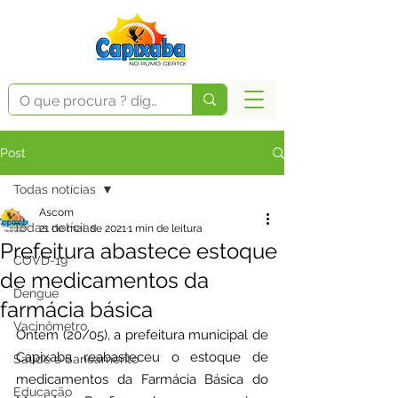
Post
Todas notícias
Ascom
Todas notícias
21 de mai. de 2021
1 min de leitura
Prefeitura abastece estoque
COVD-19
de medicamentos da
Dengue
farmácia básica
Vacinômetro
Ontem (20/05), a prefeitura municipal de 
Capixaba reabasteceu o estoque de 
Saúde e Saneamento
medicamentos da Farmácia Básica do 
Educação