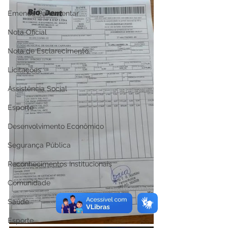
Emenda Parlamentar
Nota Oficial
Nota de Esclarecimento
Licitações
Assistência Social
Esporte
Desenvolvimento Econômico
Segurança Pública
Reconhecimentos Institucionais
Comunidade
Saúde
Esporte