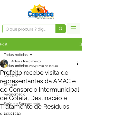
Post
Todas notícias
Antonia Nascimento
Todas notícias
22 de fev. de 2024
1 min de leitura
Prefeito recebe visita de
COVD-19
representantes da AMAC e
Dengue
do Consorcio Intermunicipal
Vacinômetro
de Coleta, Destinação e
Saúde e Saneamento
Tratamento de Resíduos
Sólidos
Educação