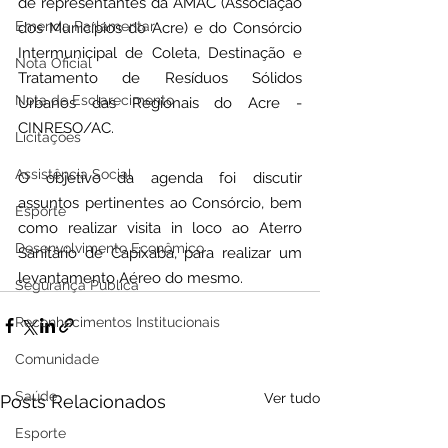
de representantes da AMAC (Associação 
Emenda Parlamentar
dos Municípios do Acre) e do Consórcio 
Intermunicipal de Coleta, Destinação e 
Nota Oficial
Tratamento de Resíduos Sólidos 
Nota de Esclarecimento
Urbanos das Regionais do Acre - 
CINRESO/AC.
Licitações
Assistência Social
O objetivo da agenda foi discutir 
assuntos pertinentes ao Consórcio, bem 
Esporte
como realizar visita in loco ao Aterro 
Desenvolvimento Econômico
Sanitário de Capixaba, para realizar um 
levantamento Aéreo do mesmo.
Segurança Pública
Reconhecimentos Institucionais
Comunidade
Saúde
Ver tudo
Posts Relacionados
Esporte