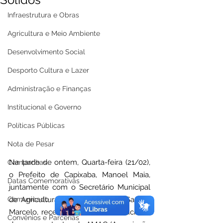
Infraestrutura e Obras
Agricultura e Meio Ambiente
Desenvolvimento Social
Desporto Cultura e Lazer
Administração e Finanças
Institucional e Governo
Políticas Públicas
Nota de Pesar
Na tarde de ontem, Quarta-feira (21/02), 
Campanhas
o Prefeito de Capixaba, Manoel Maia, 
Datas Comemorativas
juntamente com o Secretário Municipal 
Comunicado
de Agricultura e Meio Ambiente, Sandro 
Marcelo, receberam a visita institucional 
Convênios e Parcerias