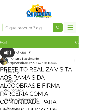
Post
Todas notícias
Antonia Nascimento
Todas notícias
15 de mar. de 2024
1 min de leitura
PREFEITO REALIZA VISITA
COVD-19
AOS RAMAIS DA
Dengue
ALCOOBRÁS E FIRMA
Vacinômetro
PARCERIA COM A
Saúde e Saneamento
COMUNIDADE PARA
RECONSTRUÇÃO DE
Educação