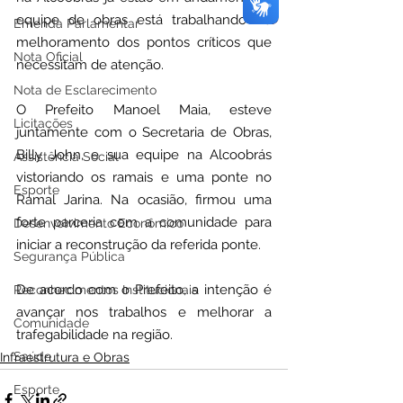
equipe de obras está trabalhando no 
Emenda Parlamentar
melhoramento dos pontos críticos que 
Nota Oficial
necessitam de atenção.
Nota de Esclarecimento
O Prefeito Manoel Maia, esteve 
Licitações
juntamente com o Secretaria de Obras, 
Billy John, e sua equipe na Alcoobrás 
Assistência Social
vistoriando os ramais e uma ponte no 
Esporte
Ramal Jarina. Na ocasião, firmou uma 
forte parceria com a comunidade para 
Desenvolvimento Econômico
iniciar a reconstrução da referida ponte.
Segurança Pública
De acordo com o Prefeito, a intenção é 
Reconhecimentos Institucionais
avançar nos trabalhos e melhorar a 
Comunidade
trafegabilidade na região.
Saúde
Infraestrutura e Obras
Esporte