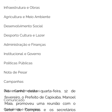
Infraestrutura e Obras
Agricultura e Meio Ambiente
Desenvolvimento Social
Desporto Cultura e Lazer
Administração e Finanças
Institucional e Governo
Políticas Públicas
Nota de Pesar
Campanhas
Datas Comemorativas
Na manhã desta quarta-feira, 12 de 
fevereiro, o Prefeito de Capixaba, Manoel 
Comunicado
Maia, promoveu uma reunião com o 
Convênios e Parcerias
Setor de Compras e os secretários 