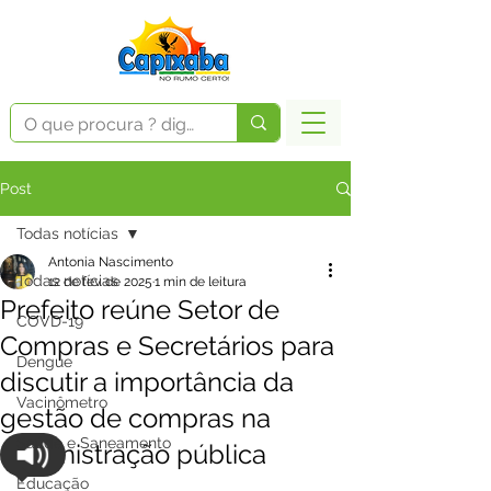
Post
Todas notícias
Antonia Nascimento
Todas notícias
12 de fev. de 2025
1 min de leitura
Prefeito reúne Setor de
COVD-19
Compras e Secretários para
Dengue
discutir a importância da
Vacinômetro
gestão de compras na
Saúde e Saneamento
administração pública
Educação