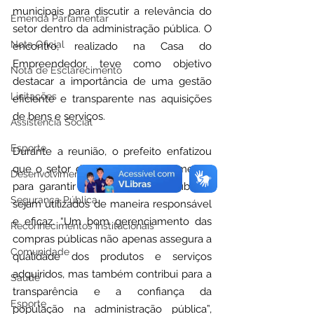
municipais para discutir a relevância do 
Emenda Parlamentar
setor dentro da administração pública. O 
Nota Oficial
encontro, realizado na Casa do 
Empreendedor, teve como objetivo 
Nota de Esclarecimento
destacar a importância de uma gestão 
Licitações
eficiente e transparente nas aquisições 
de bens e serviços.
Assistência Social
Esporte
Durante a reunião, o prefeito enfatizou 
que o setor de compras é fundamental 
Desenvolvimento Econômico
para garantir que os recursos públicos 
Segurança Pública
sejam utilizados de maneira responsável 
e eficaz. “Um bom gerenciamento das 
Reconhecimentos Institucionais
compras públicas não apenas assegura a 
Comunidade
qualidade dos produtos e serviços 
adquiridos, mas também contribui para a 
Saúde
transparência e a confiança da 
Esporte
população na administração pública”, 