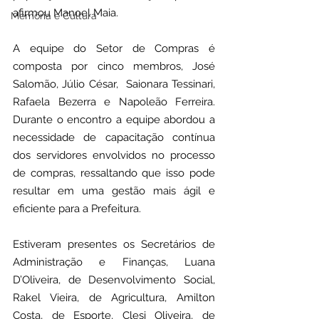
afirmou Manoel Maia.
Memória e Cultura
A equipe do Setor de Compras é 
composta por cinco membros, José 
Salomão, Júlio César,  Saionara Tessinari, 
Rafaela Bezerra e Napoleão Ferreira. 
Durante o encontro a equipe abordou a 
necessidade de capacitação contínua 
dos servidores envolvidos no processo 
de compras, ressaltando que isso pode 
resultar em uma gestão mais ágil e 
eficiente para a Prefeitura.
Estiveram presentes os Secretários de 
Administração e Finanças, Luana 
D’Oliveira, de Desenvolvimento Social, 
Rakel Vieira, de Agricultura, Amilton 
Costa, de Esporte, Clesi Oliveira, de 