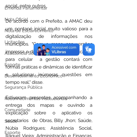
social, entre outros.
Emenda Parlamentar
Nota Oficial
De acordo com o Prefeito, a AMAC deu 
um pontapé inicial muito valioso para a 
Nota de Esclarecimento
digitalização de informações nos 
Licitações
municipios. "Com o mapa nas versões 
impressa e digital e o apoio do aplicativo 
Assistência Social
para celular  a gestão contará com 
Esporte
formas práticas e dinâmicas de identificar 
e solucionar inúmeras questões em 
Desenvolvimento Econômico
tempo real," disse.
Segurança Pública
Estiveram presentes acompanhando a 
Reconhecimentos Institucionais
entrega dos mapas e ouvindo a 
Comunidade
explicação sobre o aplicativo os 
secretarios  de Obras, Billy Jhon; Saúde, 
Saúde
Núbia Rodrigues; Assistência Social, 
Esporte
Raquel Vieira; Administração e Finanças, 