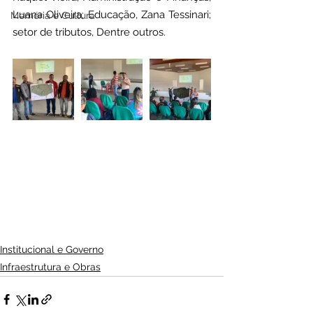
Luana Oliveira; Educação, Zana Tessinari; 
Memória e Cultura
setor de tributos, Dentre outros.
Institucional e Governo
Infraestrutura e Obras