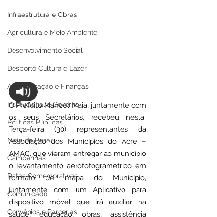
Infraestrutura e Obras
Agricultura e Meio Ambiente
Desenvolvimento Social
Desporto Cultura e Lazer
Administração e Finanças
Institucional e Governo
O Prefeito Manoel Maia, juntamente com 
os seus Secretários, recebeu nesta  
Políticas Públicas
Terça-feira (30) representantes da 
Nota de Pesar
Associação dos Municípios do Acre – 
AMAC, que vieram entregar ao município 
Campanhas
o levantamento aerofotogramétrico em 
Datas Comemorativas
formato de mapa do Município, 
juntamente com um Aplicativo para 
Comunicado
dispositivo móvel que irá auxiliar na 
Convênios e Parcerias
saúde, educação, obras, assistência 