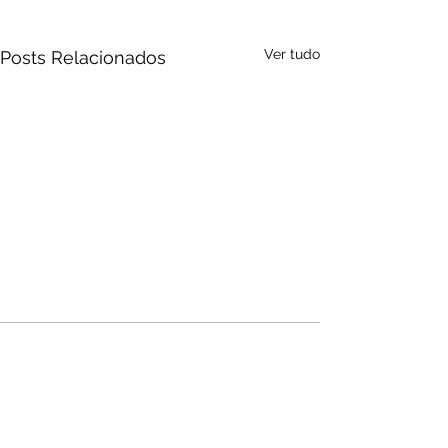
Ver tudo
Posts Relacionados
Audio by
websitevoice.com
Comentários