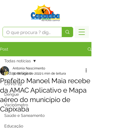
Post
Todas notícias
Antonia Nascimento
Todas notícias
30 de ago. de 2022
1 min de leitura
Prefeito Manoel Maia recebe
COVD-19
da AMAC Aplicativo e Mapa
Dengue
aéreo do município de
Vacinômetro
Capixaba
Saúde e Saneamento
Educação