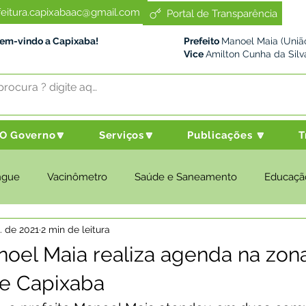
feitura.capixabaac@gmail.com
Portal de Transparência
Bem-vindo a Capixaba!
Prefeito
Manoel Maia (União
Vice
Amilton Cunha da Silv
O Governo🔽
Serviços🔽
Publicações 🔽
T
ngue
Vacinômetro
Saúde e Saneamento
Educaçã
l. de 2021
2 min de leitura
cultura e Meio Ambiente
Desenvolvimento Social
Despo
noel Maia realiza agenda na zona
de Capixaba
nstitucional e Governo
Políticas Públicas
Nota de Pesar