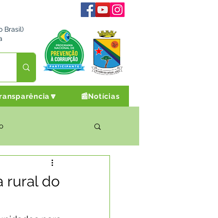
 Brasil)
a
ransparência🔽
📰Notícias
o
rto Cultura e Lazer
 rural do
Campanhas