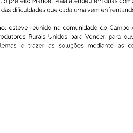
, o prefeito Manoel Maia atendeu em duas comu
r das dificuldades que cada uma vem enfrentand
unicado
Convênios e Parcerias
Emenda Parlamentar
lho, esteve reunido na comunidade do Campo 
odutores Rurais Unidos para Vencer, para ouvir
citações
Assistência Social
Esporte
Desenvolvime
lemas e trazer as soluções mediante as co
cimentos Institucionais
Comunidade
Saúde
Espo