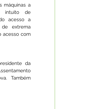
s máquinas a 
intuito de 
do acesso a 
de extrema 
o acesso com 
esidente da 
ssentamento 
ova. Também 