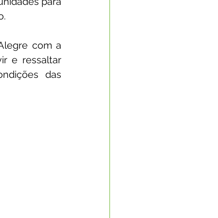
nidades para 
o.
Nota Oficial
Alegre com a 
 e ressaltar 
nto Econômico
ndições das 
rte