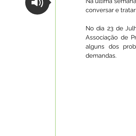
Na última semana
conversar e trata
Datas Comemorativas
Com
No dia 23 de Ju
Associação de Pr
Nota de Esclarecimento
Li
alguns dos prob
demandas.
Segurança Pública
Reconhe
Memória e Cultura