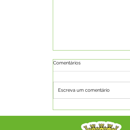
Comentários
Escreva um comentário
A Revolução Acreana: Do
Ouro Branco à Incorporação
Nacional