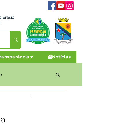
 Brasil)
a
ransparência🔽
📰Notícias
o
rto Cultura e Lazer
da
Campanhas