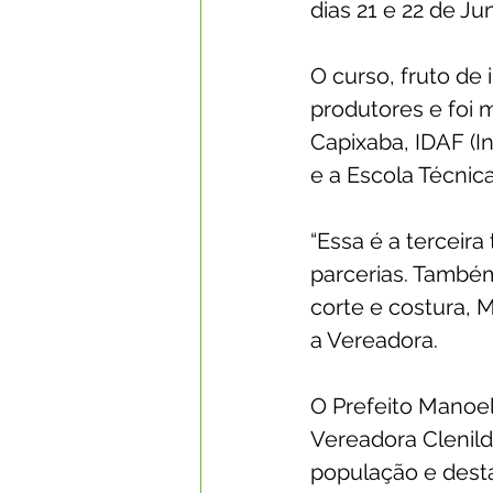
dias 21 e 22 de Ju
O curso, fruto de
produtores e foi m
Capixaba, IDAF (I
e a Escola Técnic
“Essa é a terceir
parcerias. Também
corte e costura, 
a Vereadora.
O Prefeito Manoel
Vereadora Clenild
população e dest