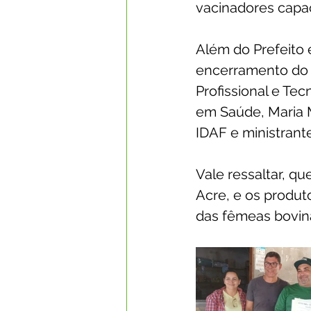
vacinadores capac
Além do Prefeito 
encerramento do C
Profissional e Tec
em Saúde, Maria M
IDAF e ministrant
Vale ressaltar, q
Acre, e os produt
das fêmeas bovina