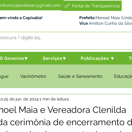
feitura.capixabaac@gmail.com
Portal de Transparência
Bem-vindo a Capixaba!
Prefeito
Manoel Maia (União
Vice
Amilton Cunha da Silv
O Governo🔽
Serviços🔽
Publicações 🔽
T
ngue
Vacinômetro
Saúde e Saneamento
Educaçã
to
25 de jun. de 2024
1 min de leitura
cultura e Meio Ambiente
Desenvolvimento Social
Despo
noel Maia e Vereadora Clenilda
da cerimônia de encerramento 
nstitucional e Governo
Políticas Públicas
Nota de Pesar