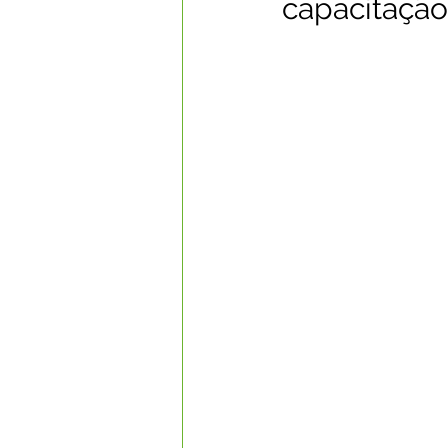
capacitação
Datas Comemorativas
Com
Nota de Esclarecimento
Li
Segurança Pública
Reconhe
Memória e Cultura