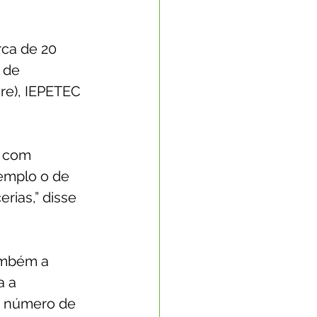
ca de 20 
 de 
re), IEPETEC 
s com 
emplo o de 
rias,” disse 
ambém a 
 a 
o número de 