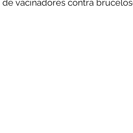
 de vacinadores contra brucelo
unicado
Convênios e Parcerias
Emenda Parlamentar
citações
Assistência Social
Esporte
Desenvolvime
cimentos Institucionais
Comunidade
Saúde
Espo