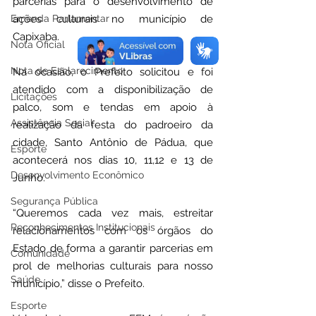
parcerias para o desenvolvimento de 
Emenda Parlamentar
ações culturais no município de 
Capixaba.
Nota Oficial
Nota de Esclarecimento
Na ocasião, o Prefeito solicitou e foi 
atendido com a disponibilização de 
Licitações
palco, som e tendas em apoio à 
Assistência Social
realização da festa do padroeiro da 
cidade, Santo Antônio de Pádua, que 
Esporte
acontecerá nos dias 10, 11,12 e 13 de 
Desenvolvimento Econômico
Junho.
Segurança Pública
“Queremos cada vez mais, estreitar 
Reconhecimentos Institucionais
relacionamentos com os órgãos do 
Estado de forma a garantir parcerias em 
Comunidade
prol de melhorias culturais para nosso 
Saúde
município,” disse o Prefeito.
Esporte