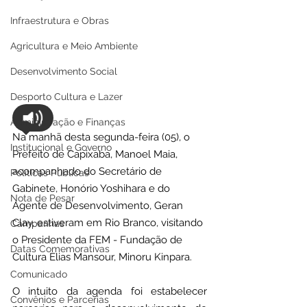
Infraestrutura e Obras
Agricultura e Meio Ambiente
Desenvolvimento Social
Desporto Cultura e Lazer
Administração e Finanças
Na manhã desta segunda-feira (05), o 
Institucional e Governo
Prefeito de Capixaba, Manoel Maia, 
acompanhado do Secretário de 
Políticas Públicas
Gabinete, Honório Yoshihara e do 
Nota de Pesar
Agente de Desenvolvimento, Geran 
Clay, estiveram em Rio Branco, visitando 
Campanhas
o Presidente da FEM - Fundação de 
Datas Comemorativas
Cultura Elias Mansour, Minoru Kinpara.
Comunicado
O intuito da agenda foi estabelecer 
Convênios e Parcerias