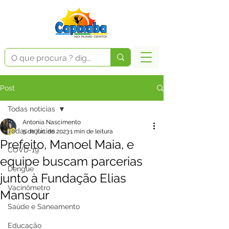
Post
Todas notícias
Antonia Nascimento
Todas notícias
5 de jun. de 2023
1 min de leitura
Prefeito, Manoel Maia, e
COVD-19
equipe buscam parcerias
Dengue
junto à Fundação Elias
Vacinômetro
Mansour
Saúde e Saneamento
Educação