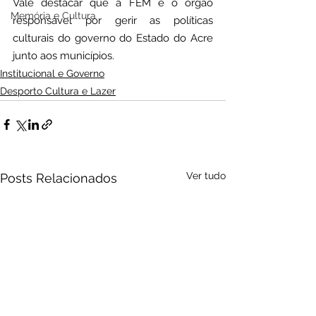
Vale destacar que a FEM é o órgão 
Memória e Cultura
responsável por gerir as políticas 
culturais do governo do Estado do Acre 
junto aos municípios.
Institucional e Governo
Desporto Cultura e Lazer
Ver tudo
Posts Relacionados