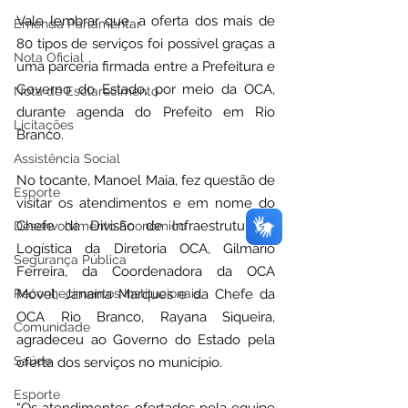
Vale lembrar que, a oferta dos mais de 
Emenda Parlamentar
80 tipos de serviços foi possível graças a 
Nota Oficial
uma parceria firmada entre a Prefeitura e 
Governo do Estado, por meio da OCA, 
Nota de Esclarecimento
durante agenda do Prefeito em Rio 
Licitações
Branco. 
Assistência Social
No tocante, Manoel Maia, fez questão de 
Esporte
visitar os atendimentos e em nome do 
Chefe da Divisão de Infraestrutura e 
Desenvolvimento Econômico
Logística da Diretoria OCA, Gilmario 
Segurança Pública
Ferreira, da Coordenadora da OCA 
Reconhecimentos Institucionais
Móvel, Janaína Marques e da Chefe da 
OCA Rio Branco, Rayana Siqueira, 
Comunidade
agradeceu ao Governo do Estado pela 
Saúde
oferta dos serviços no município.
Esporte