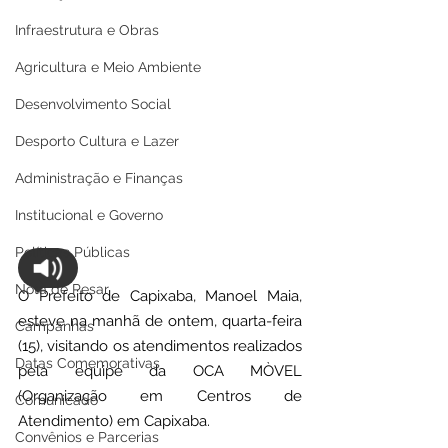
Infraestrutura e Obras
Agricultura e Meio Ambiente
Desenvolvimento Social
Desporto Cultura e Lazer
Administração e Finanças
Institucional e Governo
Políticas Públicas
Nota de Pesar
O Prefeito de Capixaba, Manoel Maia, 
esteve na manhã de ontem, quarta-feira 
Campanhas
(15), visitando os atendimentos realizados 
Datas Comemorativas
pela equipe da OCA MÒVEL 
(Organização em Centros de 
Comunicado
Atendimento) em Capixaba. 
Convênios e Parcerias