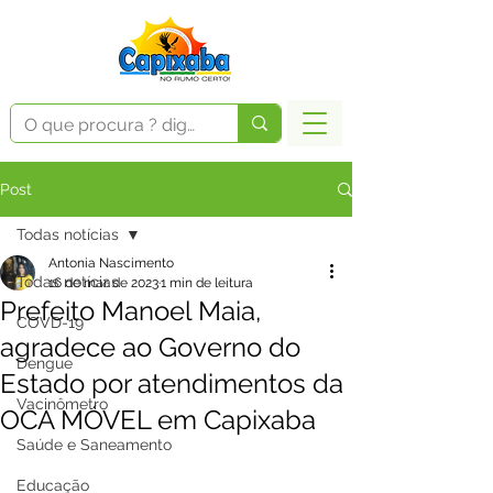
Post
Todas notícias
Antonia Nascimento
Todas notícias
16 de mar. de 2023
1 min de leitura
Prefeito Manoel Maia,
COVD-19
agradece ao Governo do
Dengue
Estado por atendimentos da
Vacinômetro
OCA MÓVEL em Capixaba
Saúde e Saneamento
Educação