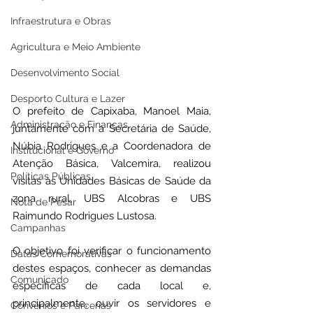
Infraestrutura e Obras
Agricultura e Meio Ambiente
Desenvolvimento Social
Desporto Cultura e Lazer
O prefeito de Capixaba, Manoel Maia, 
Administração e Finanças
juntamente com a Secretária de Saúde, 
Núbia Rodrigues e a Coordenadora de 
Institucional e Governo
Atenção Básica, Valcemira, realizou 
Políticas Públicas
visitas às Unidades Básicas de Saúde da 
zona rural, UBS Alcobras e UBS 
Nota de Pesar
Raimundo Rodrigues Lustosa.
Campanhas
O objetivo foi verificar o funcionamento 
Datas Comemorativas
destes espaços, conhecer as demandas 
Comunicado
específicas de cada local e, 
principalmente, ouvir os servidores e 
Convênios e Parcerias