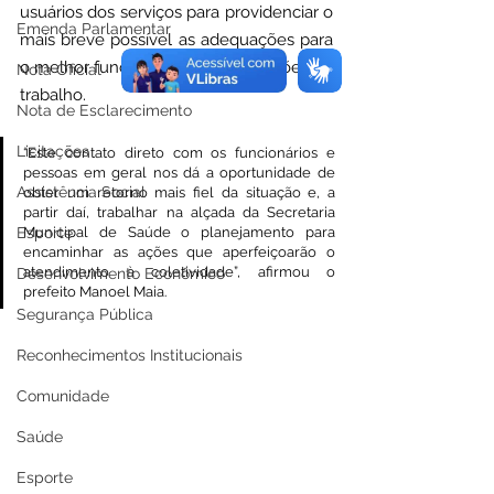
usuários dos serviços para providenciar o 
Emenda Parlamentar
mais breve possível as adequações para 
o melhor funcionamento e condições de 
Nota Oficial
trabalho.
Nota de Esclarecimento
Licitações
“Este contato direto com os funcionários e 
pessoas em geral nos dá a oportunidade de 
Assistência Social
obter um retorno mais fiel da situação e, a 
partir daí, trabalhar na alçada da Secretaria 
Esporte
Municipal de Saúde o planejamento para 
encaminhar as ações que aperfeiçoarão o 
atendimento à coletividade”, afirmou o 
Desenvolvimento Econômico
prefeito Manoel Maia.
Segurança Pública
Reconhecimentos Institucionais
Comunidade
Saúde
Esporte