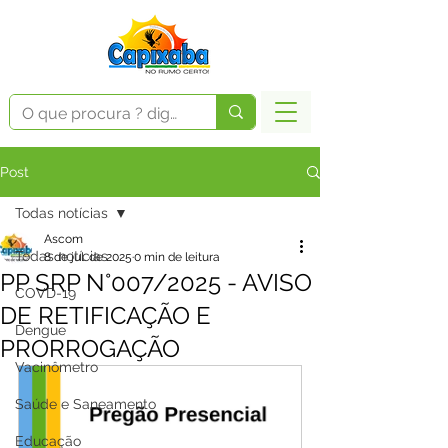
Post
Todas notícias
Ascom
Todas notícias
8 de jul. de 2025
0 min de leitura
PP SRP N°007/2025 - AVISO
COVD-19
DE RETIFICAÇÃO E
Dengue
PRORROGAÇÃO
Vacinômetro
Saúde e Saneamento
Educação