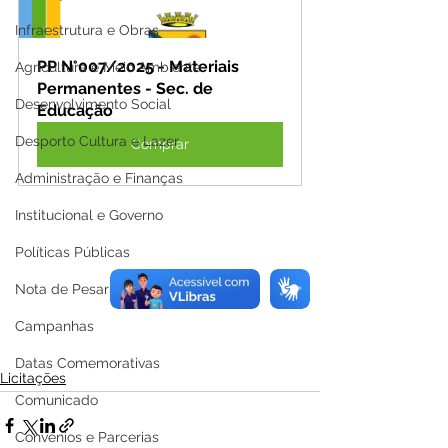
Infraestrutura e Obras
PP N°007/2025 - Materiais 
Agricultura e Meio Ambiente
Permanentes - Sec. de 
Desenvolvimento Social
Educação
Desporto Cultura e Lazer
Comprar
Administração e Finanças
Institucional e Governo
Políticas Públicas
Nota de Pesar
Campanhas
Datas Comemorativas
Licitações
Comunicado
Convênios e Parcerias