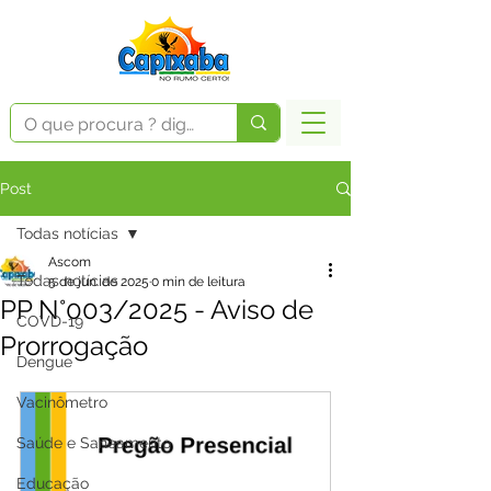
Post
Todas notícias
Ascom
Todas notícias
5 de jun. de 2025
0 min de leitura
PP N°003/2025 - Aviso de
COVD-19
Prorrogação
Dengue
Vacinômetro
Saúde e Saneamento
Educação