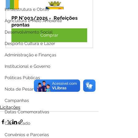
Infraestrutura e Obras
PP N°003/2025 -  Refeições 
Agricultura e Meio Ambiente
prontas
Desenvolvimento Social
Comprar
Desporto Cultura e Lazer
Administração e Finanças
Institucional e Governo
Políticas Públicas
Nota de Pesar
Campanhas
Licitações
Datas Comemorativas
Comunicado
Convênios e Parcerias