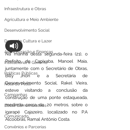
Infraestrutura e Obras
Agricultura e Meio Ambiente
Desenvolvimento Social
Desporto Cultura e Lazer
Administração e Finanças
Na manhã desta segunda-feira (21), o 
Prefeito de Capixaba, Manoel Maia, 
Institucional e Governo
juntamente com o Secretário de Obras, 
Políticas Públicas
Billy Jhon e a Secretária de 
Desenvolvimento Social, Rakel Vieira, 
Nota de Pesar
esteve visitando a conclusão da 
Campanhas
construção de uma ponte estaqueada, 
medindo cerca de 20 metros, sobre o 
Datas Comemorativas
igarapé Cajazeiro, localizado no P.A 
Comunicado
Alcoobrás, Ramal Antônio Costa.
Convênios e Parcerias