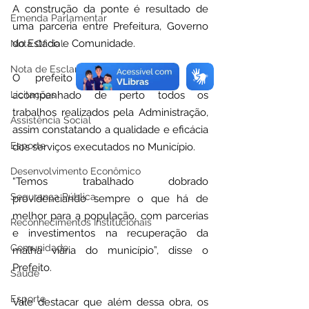
A construção da ponte é resultado de 
Emenda Parlamentar
uma parceria entre Prefeitura, Governo 
do Estado e Comunidade.
Nota Oficial
Nota de Esclarecimento
O prefeito com frequência tem 
acompanhado de perto todos os 
Licitações
trabalhos realizados pela Administração, 
Assistência Social
assim constatando a qualidade e eficácia 
Esporte
dos serviços executados no Município.
Desenvolvimento Econômico
“Temos trabalhado dobrado 
Segurança Pública
providenciando sempre o que há de 
melhor para a população, com parcerias 
Reconhecimentos Institucionais
e investimentos na recuperação da 
Comunidade
malha viária do município”, disse o 
Prefeito.
Saúde
Esporte
Vale destacar que além dessa obra, os 