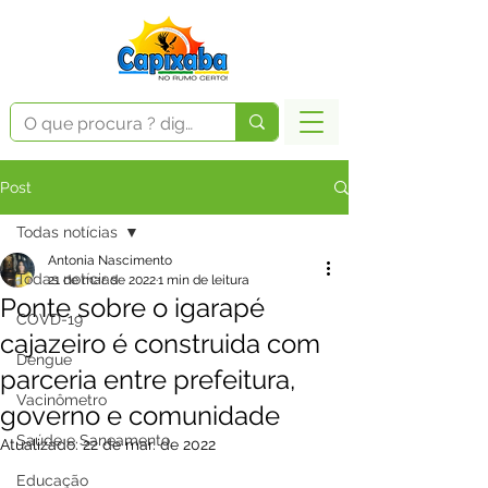
Post
Todas notícias
Antonia Nascimento
Todas notícias
21 de mar. de 2022
1 min de leitura
Ponte sobre o igarapé
COVD-19
cajazeiro é construida com
Dengue
parceria entre prefeitura,
Vacinômetro
governo e comunidade
Saúde e Saneamento
Atualizado:
22 de mar. de 2022
Educação