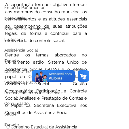
A capacitação tem por objetivo oferecer 
Emenda Parlamentar
aos membros do conselho municipal os 
Nota Oficial
conhecimentos e as atitudes essenciais 
ao desempenho de suas atribuições 
Nota de Esclarecimento
legais, de forma a contribuir para a 
Licitações
efetividade do controle social.
Assistência Social
Dentre os temas abordados no 
Esporte
treinamento estão: Sistema Único de 
Assistência Social (SUAS) e o efetivo 
Desenvolvimento Econômico
papel do Controle Social; Fundo de 
Segurança Pública
Assistência Social e Gestão 
Orçamentária; Participação e Controle 
Reconhecimentos Institucionais
Social; Análises e Prestação de Contas e 
Comunidade
o Papel da Secretaria Executiva nos 
Conselhos de Assistência Social.
Saúde
Esporte
"O Conselho Estadual de Assistência 