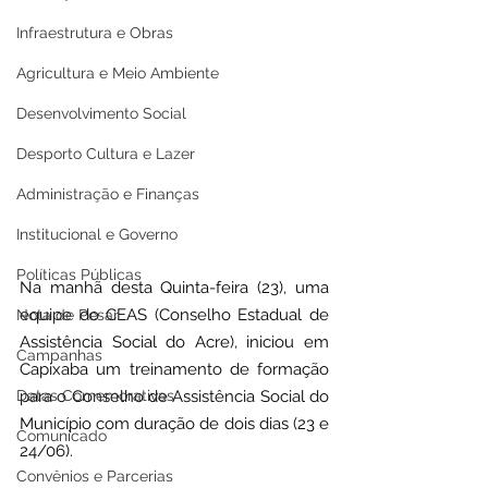
Infraestrutura e Obras
Agricultura e Meio Ambiente
Desenvolvimento Social
Desporto Cultura e Lazer
Administração e Finanças
Institucional e Governo
Políticas Públicas
Na manhã desta Quinta-feira (23), uma 
equipe do CEAS (Conselho Estadual de 
Nota de Pesar
Assistência Social do Acre), iniciou em 
Campanhas
Capixaba um treinamento de formação 
Datas Comemorativas
para o Conselho de Assistência Social do 
Município com duração de dois dias (23 e 
Comunicado
24/06).
Convênios e Parcerias