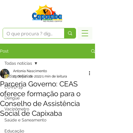
Post
Todas notícias
Antonia Nascimento
Todas notícias
23 de jun. de 2022
1 min de leitura
Parceria Governo: CEAS
COVD-19
oferece formação para o
Dengue
Conselho de Assistência
Vacinômetro
Social de Capixaba
Saúde e Saneamento
Educação