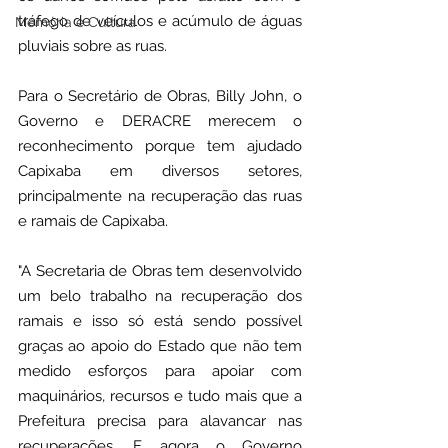
tráfego de veículos e acúmulo de águas 
Memória e Cultura
pluviais sobre as ruas.
Para o Secretário de Obras, Billy John, o 
Governo e DERACRE merecem o 
reconhecimento porque tem ajudado 
Capixaba em diversos setores, 
principalmente na recuperação das ruas 
e ramais de Capixaba. 
"A Secretaria de Obras tem desenvolvido 
um belo trabalho na recuperação dos 
ramais e isso só está sendo possível 
graças ao apoio do Estado que não tem 
medido esforços para apoiar com 
maquinários, recursos e tudo mais que a 
Prefeitura precisa para alavancar nas 
recuperações. E agora o Governo 