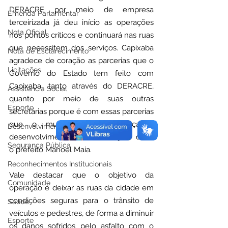
DERACRE por meio de empresa 
Emenda Parlamentar
terceirizada já deu início as operações 
Nota Oficial
nos pontos críticos e continuará nas ruas 
que necessitem dos serviços. Capixaba 
Nota de Esclarecimento
agradece de coração as parcerias que o 
Licitações
Governo do Estado tem feito com 
Capixaba, tanto através do DERACRE, 
Assistência Social
quanto por meio de suas outras 
Esporte
secretárias porque é com essas parcerias 
que o município está alcançando 
Desenvolvimento Econômico
desenvolvimento e reconstrução," disse 
Segurança Pública
o prefeito Manoel Maia.
Reconhecimentos Institucionais
Vale destacar que o objetivo da 
Comunidade
operação é deixar as ruas da cidade em 
condições seguras para o trânsito de 
Saúde
veículos e pedestres, de forma a diminuir 
Esporte
os danos sofridos pelo asfalto com o 