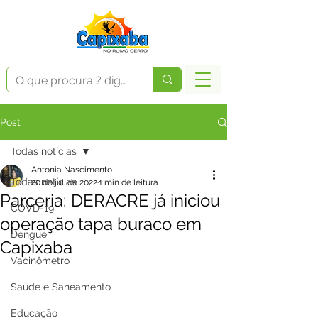
Post
Todas notícias
Antonia Nascimento
Todas notícias
20 de jul. de 2022
1 min de leitura
Parceria: DERACRE já iniciou
COVD-19
operação tapa buraco em
Dengue
Capixaba
Vacinômetro
Saúde e Saneamento
Educação