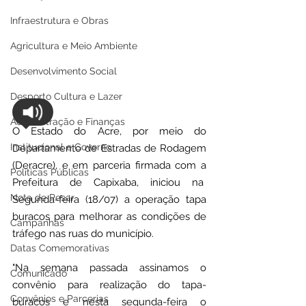
Infraestrutura e Obras
Agricultura e Meio Ambiente
Desenvolvimento Social
Desporto Cultura e Lazer
Administração e Finanças
O Estado do Acre, por meio do 
Institucional e Governo
Departamento de Estradas de Rodagem 
(Deracre), e em parceria firmada com a 
Políticas Públicas
Prefeitura de Capixaba, iniciou na  
Nota de Pesar
Segunda-feira (18/07) a operação tapa 
buracos para melhorar as condições de 
Campanhas
tráfego nas ruas do município. 
Datas Comemorativas
"Na semana passada assinamos o 
Comunicado
convênio para realização do tapa-
Convênios e Parcerias
buracos e nesta segunda-feira o 