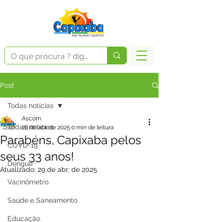
Post
Todas notícias
Ascom
Todas notícias
28 de abr. de 2025
0 min de leitura
Parabéns, Capixaba pelos
COVD-19
seus 33 anos!
Dengue
Atualizado:
29 de abr. de 2025
Vacinômetro
Saúde e Saneamento
Educação