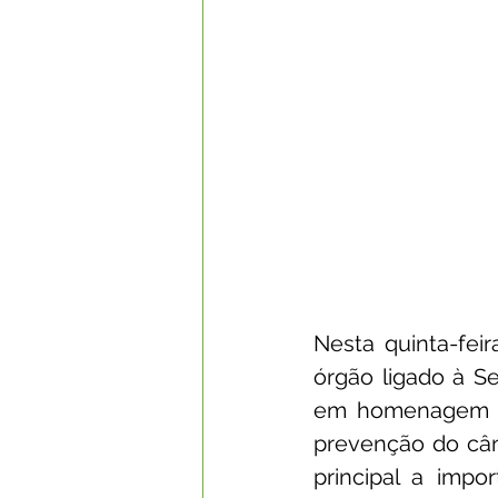
Nesta quinta-feir
órgão ligado à S
em homenagem ao
prevenção do cân
principal a imp