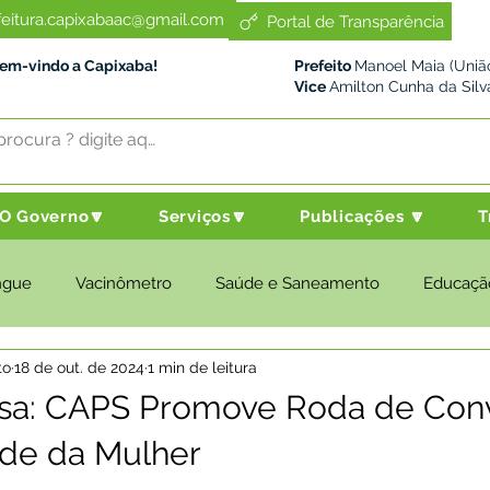
feitura.capixabaac@gmail.com
Portal de Transparência
Bem-vindo a Capixaba!
Prefeito
Manoel Maia (União
Vice
Amilton Cunha da Silv
O Governo🔽
Serviços🔽
Publicações 🔽
T
ngue
Vacinômetro
Saúde e Saneamento
Educaçã
to
18 de out. de 2024
1 min de leitura
cultura e Meio Ambiente
Desenvolvimento Social
Despo
sa: CAPS Promove Roda de Con
úde da Mulher
nstitucional e Governo
Políticas Públicas
Nota de Pesar