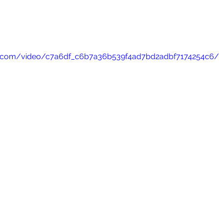
tic.com/video/c7a6df_c6b7a36b539f4ad7bd2adbf7174254c6/