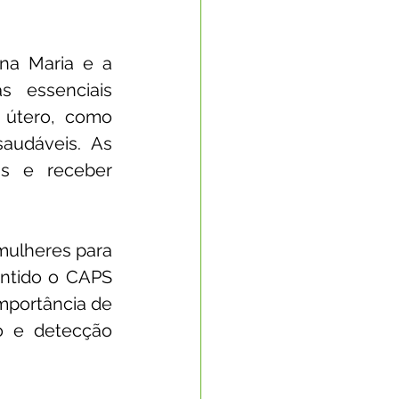
na Maria e a 
 essenciais 
útero, como 
udáveis. As 
as e receber 
mulheres para 
ntido o CAPS 
portância de 
 e detecção 