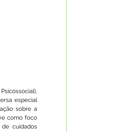
icossocial), 
rsa especial 
ção sobre a 
ve como foco 
 de cuidados 