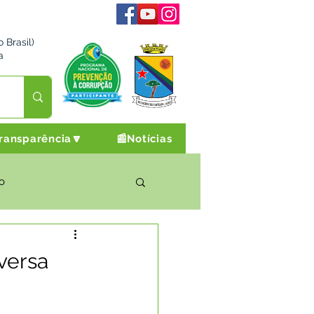
 Brasil)
a
ransparência🔽
📰Notícias
o
rto Cultura e Lazer
versa
Campanhas