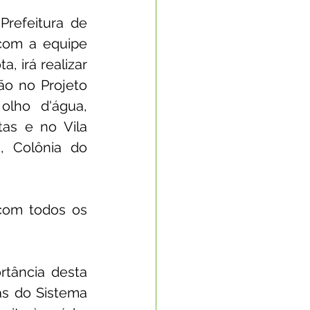
refeitura de 
Nota Oficial
com a equipe 
, irá realizar 
o no Projeto 
nto Econômico
lho d'água, 
as e no Vila 
, Colônia do 
rte
com todos os 
tância desta 
s do Sistema 