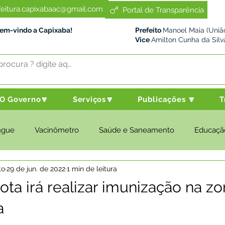
feitura.capixabaac@gmail.com
Portal de Transparência
Bem-vindo a Capixaba!
Prefeito
Manoel Maia (União
Vice
Amilton Cunha da Silv
O Governo🔽
Serviços🔽
Publicações 🔽
T
ngue
Vacinômetro
Saúde e Saneamento
Educaçã
to
29 de jun. de 2022
1 min de leitura
cultura e Meio Ambiente
Desenvolvimento Social
Despo
ta irá realizar imunização na zo
a
nstitucional e Governo
Políticas Públicas
Nota de Pesar