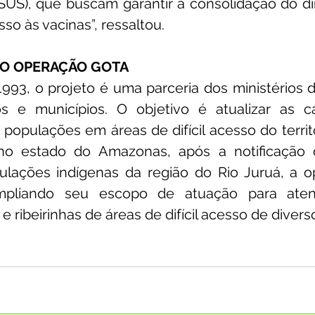
US), que buscam garantir a consolidação do dir
sso às vacinas”, ressaltou.
TO OPERAÇÃO GOTA
993, o projeto é uma parceria dos ministérios 
s e municípios. O objetivo é atualizar as c
opulações em áreas de difícil acesso do territóri
 no estado do Amazonas, após a notificação 
ações indígenas da região do Rio Juruá, a o
mpliando seu escopo de atuação para ate
e ribeirinhas de áreas de difícil acesso de divers