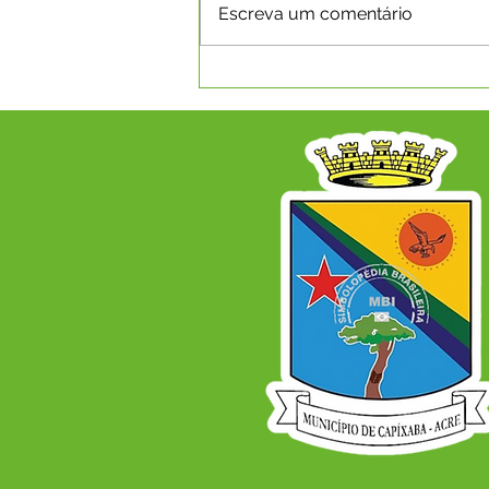
Escreva um comentário
SECRETARIA MUNICIPAL DE
SAÚDE REALIZA 8ª
CONFERÊNCIA MUNICIPAL
DE SAÚDE COM O TEMA
"SAÚDE, DEMOCRACIA,
SOBERANIA E SUS: CUIDAR
DO POVO É CUIDAR DO
BRASIL", EM CAPIXABA