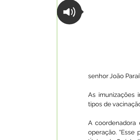
Datas Comemorativas
Com
Nota de Esclarecimento
Li
Segurança Pública
Reconhe
senhor João Paraí
Memória e Cultura
As imunizações i
tipos de vacinaçã
A coordenadora d
operação. “Esse p