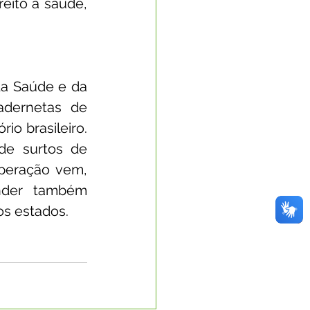
eito à saúde, 
da Saúde e da 
adernetas de 
o brasileiro. 
de surtos de 
peração vem, 
nder também 
os estados.