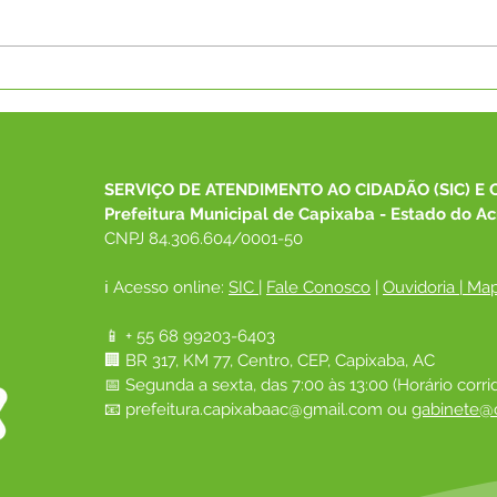
CAPS I promove evento da
Parc
Luta Antimanicomial e
Capi
lança jornal comunitário
Rodr
"Vozes da Saúde Mental"
mais
exam
SERVIÇO DE ATENDIMENTO AO CIDADÃO (SIC) E 
grat
Prefeitura Municipal de Capixaba - Estado do Ac
CNPJ 84.306.604/0001-50
ℹ️ Acesso online: 
SIC 
| 
Fale Conosco
 | 
Ouvidoria
|
Map
📱 + 55 68 99203-6403
🏢 BR 317, KM 77, Centro, CEP, Capixaba, AC
📅 Segunda a sexta, das 7:00 às 13:00 (Horário corri
📧 
prefeitura.capixabaac@gmail.com
 ou
gabinete@c