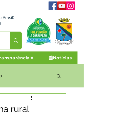
 Brasil)
a
ransparência🔽
📰Notícias
o
rto Cultura e Lazer
na rural
Campanhas