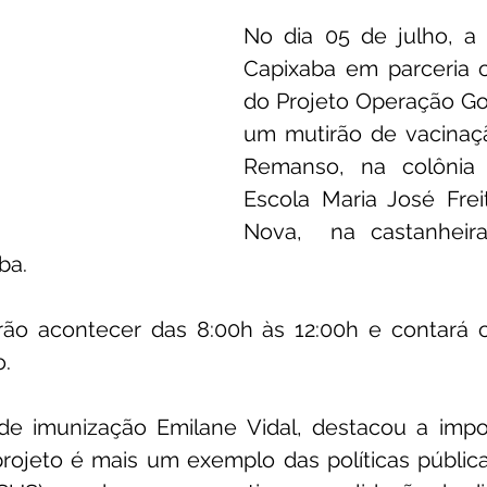
No dia 05 de julho, a P
unicado
Convênios e Parcerias
Emenda Parlamentar
Capixaba em parceria 
do Projeto Operação Gota
um mutirão de vacinaçã
citações
Assistência Social
Esporte
Desenvolvime
Remanso, na colônia o
Escola Maria José Freit
Nova,  na castanheira
cimentos Institucionais
Comunidade
Saúde
Espo
ba. 
rão acontecer das 8:00h às 12:00h e contará 
o.
e imunização Emilane Vidal, destacou a impor
rojeto é mais um exemplo das políticas pública