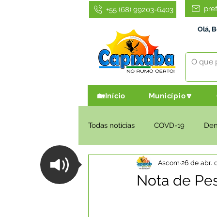
pre
+55 (68) 99203-6403
Olá, 
🏡Início
Município🔽
Todas notícias
COVD-19
De
Ascom
26 de abr. 
Infraestrutura e Obras
Agri
Nota de Pe
Administração e Finanças
I