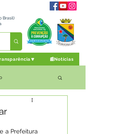
 Brasil)
a
ransparência🔽
📰Notícias
o
rto Cultura e Lazer
ar
Campanhas
a Prefeitura 