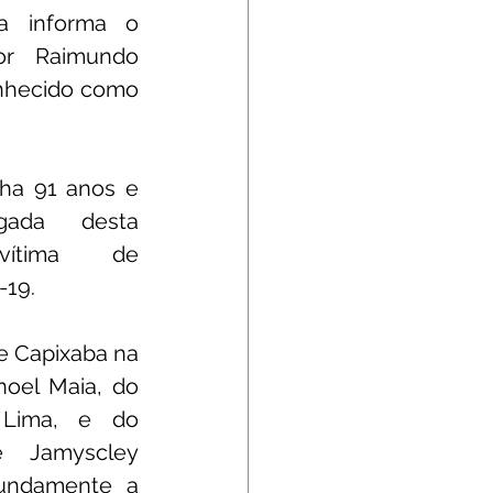
a informa o 
or Raimundo 
Nota Oficial
nhecido como 
nto Econômico
ha 91 anos e 
ada desta 
rte
ítima de 
-19.
e Capixaba na 
oel Maia, do 
 Lima, e do 
 Jamyscley 
undamente a 