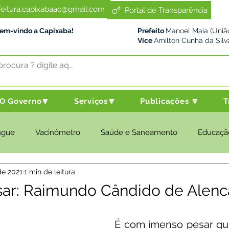
feitura.capixabaac@gmail.com
Portal de Transparência
Bem-vindo a Capixaba!
Prefeito
Manoel Maia (União
Vice
Amilton Cunha da Silv
O Governo🔽
Serviços🔽
Publicações 🔽
T
ngue
Vacinômetro
Saúde e Saneamento
Educaçã
de 2021
1 min de leitura
cultura e Meio Ambiente
Desenvolvimento Social
Despo
sar: Raimundo Cândido de Alenc
nstitucional e Governo
Políticas Públicas
Nota de Pesar
É com imenso pesar que 