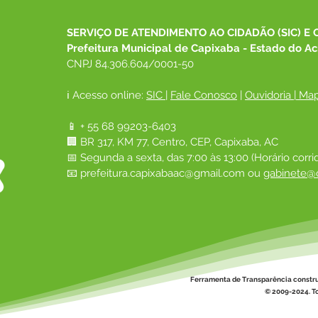
SERVIÇO DE ATENDIMENTO AO CIDADÃO (SIC) E 
Prefeitura Municipal de Capixaba - Estado do Ac
CNPJ 84.306.604/0001-50
ℹ️ Acesso online: 
SIC 
| 
Fale Conosco
 | 
Ouvidoria
|
Map
📱 + 55 68 99203-6403
🏢 BR 317, KM 77, Centro, CEP, Capixaba, AC
📅 Segunda a sexta, das 7:00 às 13:00 (Horário corri
📧 
prefeitura.capixabaac@gmail.com
 ou
gabinete@c
Ferramenta de Transparência constr
© 2009-2024. To