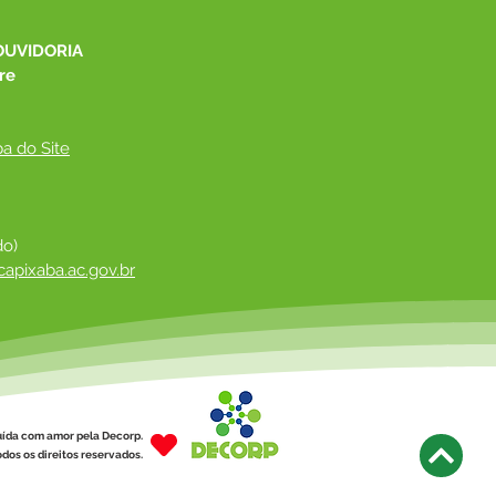
OUVIDORIA
re
a do Site
do)
apixaba.ac.gov.br
 ​
uída com amor pela Decorp.
dos os direitos reservados.