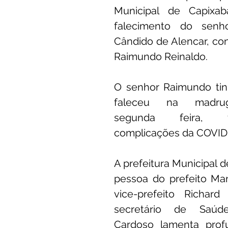
Municipal de Capixab
falecimento do senh
unicado
Convênios e Parcerias
Emenda Parlamentar
Cândido de Alencar, co
Raimundo Reinaldo.
citações
Assistência Social
Esporte
Desenvolvime
O senhor Raimundo tin
faleceu na madrug
cimentos Institucionais
Comunidade
Saúde
Espo
segunda feira, v
complicações da COVID
A prefeitura Municipal d
pessoa do prefeito Man
vice-prefeito Richard
secretário de Saúde
Cardoso lamenta prof