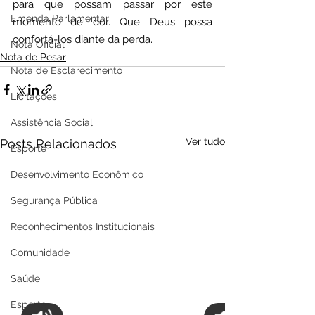
para que possam passar por este 
Emenda Parlamentar
momento de dor. Que Deus possa 
confortá-los diante da perda.
Nota Oficial
Nota de Pesar
Nota de Esclarecimento
Licitações
Assistência Social
Ver tudo
Posts Relacionados
Esporte
Desenvolvimento Econômico
Segurança Pública
Reconhecimentos Institucionais
Comunidade
Saúde
Esporte