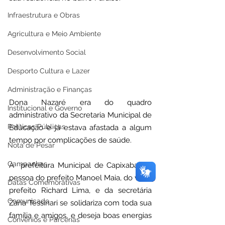
Infraestrutura e Obras
Agricultura e Meio Ambiente
Desenvolvimento Social
Desporto Cultura e Lazer
Administração e Finanças
Dona Nazaré era do quadro 
Institucional e Governo
administrativo da Secretaria Municipal de 
Políticas Públicas
Educação e já estava afastada a algum 
tempo por complicações de saúde. 
Nota de Pesar
Campanhas
A  prefeitura Municipal de Capixaba, na 
pessoa do prefeito Manoel Maia, do vice-
Datas Comemorativas
prefeito Richard Lima, e da secretária 
Comunicado
Zana Tessinari se solidariza com toda sua 
família e amigos, e deseja boas energias 
Convênios e Parcerias