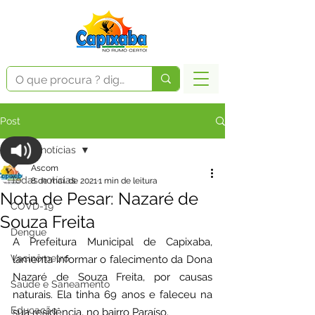
Post
Todas notícias
Ascom
Todas notícias
8 de mai. de 2021
1 min de leitura
Nota de Pesar: Nazaré de
COVD-19
Souza Freita
Dengue
A Prefeitura Municipal de Capixaba, 
Vacinômetro
lamenta informar o falecimento da Dona 
Nazaré de Souza Freita, por causas 
Saúde e Saneamento
naturais. Ela tinha 69 anos e faleceu na 
Educação
sua residência, no bairro Paraíso. 