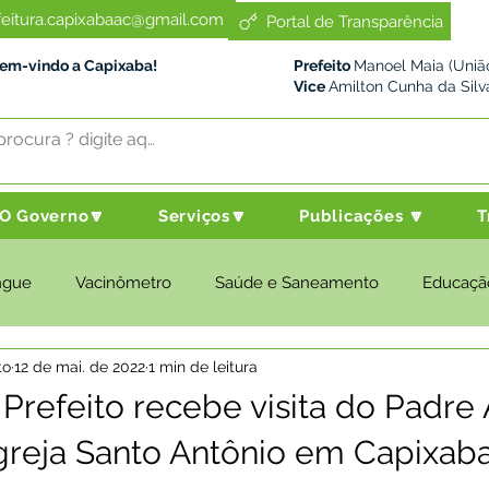
feitura.capixabaac@gmail.com
Portal de Transparência
Bem-vindo a Capixaba!
Prefeito
Manoel Maia (União
Vice
Amilton Cunha da Silv
O Governo🔽
Serviços🔽
Publicações 🔽
T
ngue
Vacinômetro
Saúde e Saneamento
Educaçã
to
12 de mai. de 2022
1 min de leitura
cultura e Meio Ambiente
Desenvolvimento Social
Despo
Prefeito recebe visita do Padre 
greja Santo Antônio em Capixab
nstitucional e Governo
Políticas Públicas
Nota de Pesar