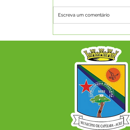
Escreva um comentário
EXPOCAPIXABA 2026 -
INSCRIÇÕES PARA RAINHA
DO RODEIO ACONTECERÃO
NO PERÍOODO DE 15 A 31
DE JULHO