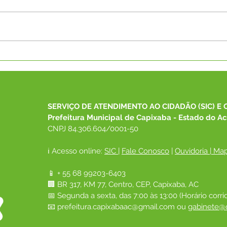
Servidores de Capixaba
Pref
participam de Curso sobre
dema
transparência de emendas
XXVI
no TCE-AC
SERVIÇO DE ATENDIMENTO AO CIDADÃO (SIC) E 
Prefeitura Municipal de Capixaba - Estado do Ac
CNPJ 84.306.604/0001-50
ℹ️ Acesso online: 
SIC 
| 
Fale Conosco
 | 
Ouvidoria
|
Map
📱 + 55 68 99203-6403
🏢 BR 317, KM 77, Centro, CEP, Capixaba, AC
📅 Segunda a sexta, das 7:00 às 13:00 (Horário corri
📧 
prefeitura.capixabaac@gmail.com
 ou
gabinete@c