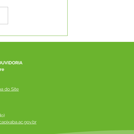
eito Manoel Maia leva
ndas de Capixaba à
I Marcha a Brasília
OUVIDORIA
re
a do Site
do)
apixaba.ac.gov.br
 ​