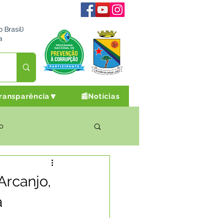
 Brasil)
a
ransparência🔽
📰Notícias
o
rto Cultura e Lazer
Arcanjo,
a
Campanhas