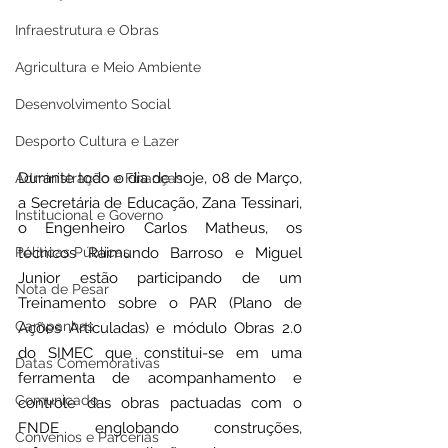
Infraestrutura e Obras
Agricultura e Meio Ambiente
Desenvolvimento Social
Desporto Cultura e Lazer
Durante todo o dia de hoje, 08 de Março, 
Administração e Finanças
a Secretária de Educação, Zana Tessinari, 
Institucional e Governo
o Engenheiro Carlos Matheus, os 
técnicos Raimundo Barroso e Miguel 
Políticas Públicas
Junior estão participando de um 
Nota de Pesar
Treinamento sobre o PAR (Plano de 
Campanhas
Ações Articuladas) e módulo Obras 2.0 
do SIMEC que constitui-se em uma 
Datas Comemorativas
ferramenta de acompanhamento e 
Comunicado
controle das obras pactuadas com o 
FNDE englobando construções, 
Convênios e Parcerias