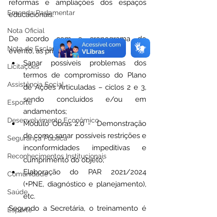
reformas e ampliações dos espaços 
Emenda Parlamentar
educacionais.
Nota Oficial
De acordo com o cronograma do 
Nota de Esclarecimento
evento, as principais pautas são: 
Sanar possíveis problemas dos 
Licitações
termos de compromisso do Plano 
Assistência Social
de Ações Articuladas – ciclos 2 e 3, 
sendo concluídos e/ou em 
Esporte
andamentos; 
Desenvolvimento Econômico
Módulo Obras 2.0 -  Demonstração 
de como sanar possíveis restrições e 
Segurança Pública
inconformidades impeditivas e 
Reconhecimentos Institucionais
cumprimento do objeto;
Elaboração do PAR 2021/2024 
Comunidade
(+PNE, diagnóstico e planejamento), 
Saúde
etc.
Segundo a Secretária, o treinamento é 
Esporte