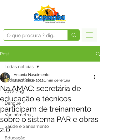
Post
Todas notícias
Antonia Nascimento
Todas notícias
8 de mar. de 2022
1 min de leitura
Na AMAC: secretária de
COVD-19
educação e técnicos
Dengue
participam de treinamento
Vacinômetro
sobre o sistema PAR e obras
Saúde e Saneamento
2.0
Educação