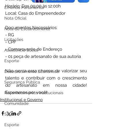
Horário: Das 09:00 às 12:00h
Emenda Parlamentar
Local: Casa do Empreendedor  
Nota Oficial
Documentos Necessários:  
Nota de Esclarecimento
- RG  
Licitações
- CPF  
- Comprovante de Endereço  
Assistência Social
- 01 peça de artesanato de sua autoria  
Esporte
Não perca essa chance de valorizar seu 
Desenvolvimento Econômico
talento e contribuir com o crescimento 
Segurança Pública
do artesanato em nossa cidade! 
Esperamos por você!
Reconhecimentos Institucionais
Institucional e Governo
Comunidade
Saúde
Esporte