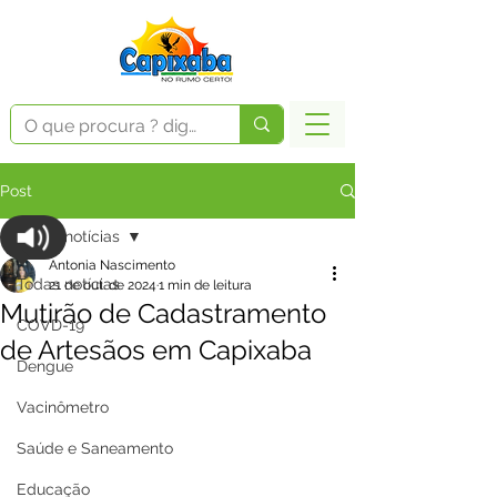
Post
Todas notícias
Antonia Nascimento
Todas notícias
21 de out. de 2024
1 min de leitura
Mutirão de Cadastramento
COVD-19
de Artesãos em Capixaba
Dengue
Vacinômetro
Saúde e Saneamento
Educação