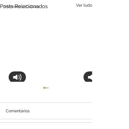
Ver tudo
Posts Relacionados
Memória e Cultura
Comentários