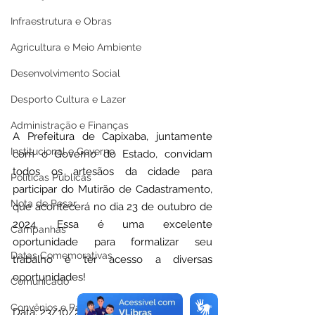
Infraestrutura e Obras
Agricultura e Meio Ambiente
Desenvolvimento Social
Desporto Cultura e Lazer
Administração e Finanças
A Prefeitura de Capixaba, juntamente 
Institucional e Governo
com o Governo do Estado, convidam 
todos os artesãos da cidade para 
Políticas Públicas
participar do Mutirão de Cadastramento, 
Nota de Pesar
que acontecerá no dia 23 de outubro de 
2024. Essa é uma excelente 
Campanhas
oportunidade para formalizar seu 
Datas Comemorativas
trabalho e ter acesso a diversas 
oportunidades!
Comunicado
Convênios e Parcerias
Data: 23/10/2024  