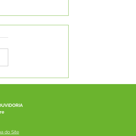
 I promove evento da
 Antimanicomial e
a jornal comunitário
es da Saúde Mental"
OUVIDORIA
re
a do Site