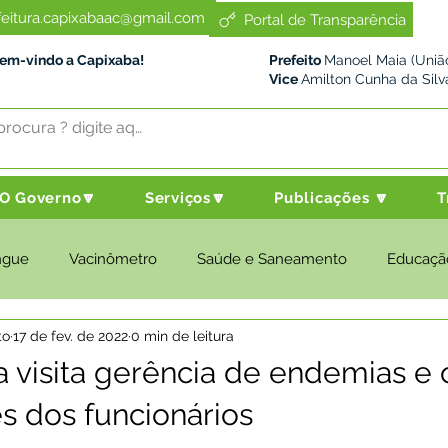
feitura.capixabaac@gmail.com
Portal de Transparência
Bem-vindo a Capixaba!
Prefeito
Manoel Maia (União
Vice
Amilton Cunha da Silv
O Governo🔽
Serviços🔽
Publicações 🔽
T
ngue
Vacinômetro
Saúde e Saneamento
Educaçã
to
17 de fev. de 2022
0 min de leitura
cultura e Meio Ambiente
Desenvolvimento Social
Despo
 visita gerência de endemias e
es dos funcionários
nstitucional e Governo
Políticas Públicas
Nota de Pesar