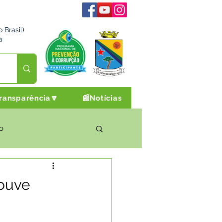
 Brasil)
a
ransparência🔽
📰Notícias
o
rto Cultura e Lazer
 ouve
Campanhas