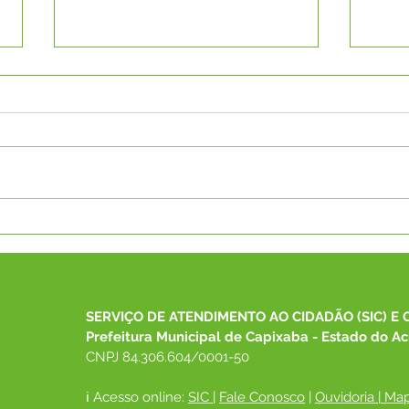
SECRETARIA MUNICIPAL DE
CAPS
SAÚDE REALIZA 8ª
Luta
CONFERÊNCIA MUNICIPAL
lanç
DE SAÚDE COM O TEMA
"Voz
"SAÚDE, DEMOCRACIA,
SERVIÇO DE ATENDIMENTO AO CIDADÃO (SIC) E 
SOBERANIA E SUS: CUIDAR
Prefeitura Municipal de Capixaba - Estado do Ac
DO POVO É CUIDAR DO
CNPJ 84.306.604/0001-50
BRASIL", EM CAPIXABA
ℹ️ Acesso online: 
SIC 
| 
Fale Conosco
 | 
Ouvidoria
|
Map