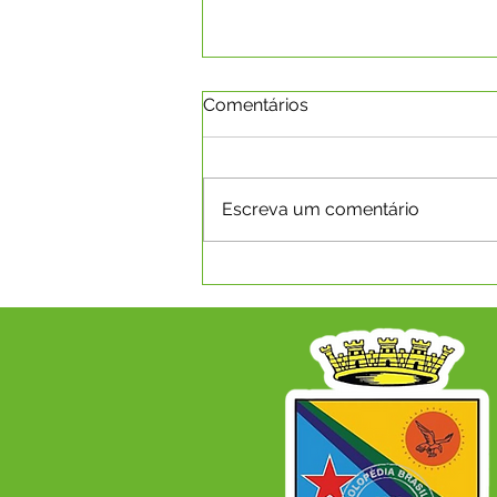
Comentários
Escreva um comentário
EXPOCAPIXABA 2026 -
INSCRIÇÕES PARA RAINHA
DO RODEIO ACONTECERÃO
NO PERÍOODO DE 15 A 31
DE JULHO