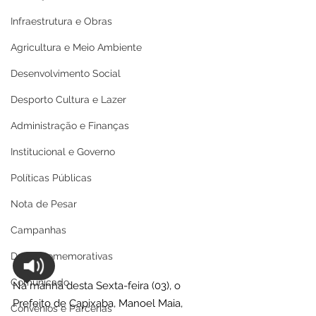
Infraestrutura e Obras
Agricultura e Meio Ambiente
Desenvolvimento Social
Desporto Cultura e Lazer
Administração e Finanças
Institucional e Governo
Políticas Públicas
Nota de Pesar
Campanhas
Datas Comemorativas
Comunicado
Na manhã desta Sexta-feira (03), o 
Prefeito de Capixaba, Manoel Maia, 
Convênios e Parcerias