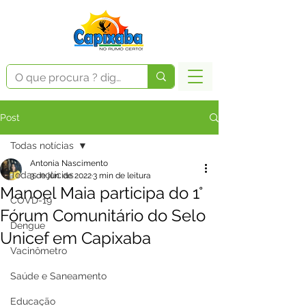
Post
Todas notícias
Antonia Nascimento
Todas notícias
3 de jun. de 2022
3 min de leitura
Manoel Maia participa do 1°
COVD-19
Fórum Comunitário do Selo
Dengue
Unicef em Capixaba
Vacinômetro
Saúde e Saneamento
Educação