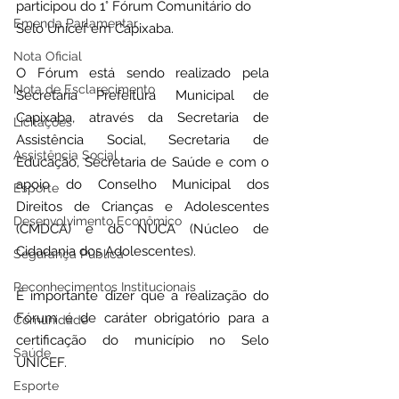
participou do 1° Fórum Comunitário do 
Emenda Parlamentar
Selo Unicef em Capixaba.
Nota Oficial
O Fórum está sendo realizado pela 
Nota de Esclarecimento
Secretaria Prefeitura Municipal de 
Capixaba, através da Secretaria de 
Licitações
Assistência Social, Secretaria de 
Assistência Social
Educação, Secretaria de Saúde e com o 
apoio do Conselho Municipal dos 
Esporte
Direitos de Crianças e Adolescentes 
Desenvolvimento Econômico
(CMDCA) e do NUCA (Núcleo de 
Cidadania dos Adolescentes).
Segurança Pública
Reconhecimentos Institucionais
É importante dizer que a realização do 
Fórum é de caráter obrigatório para a 
Comunidade
certificação do município no Selo 
Saúde
UNICEF.
Esporte