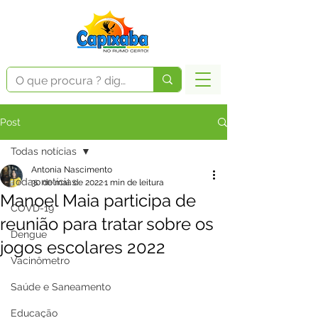
Post
Todas notícias
Antonia Nascimento
Todas notícias
30 de mai. de 2022
1 min de leitura
Manoel Maia participa de
COVD-19
reunião para tratar sobre os
Dengue
jogos escolares 2022
Vacinômetro
Saúde e Saneamento
Educação