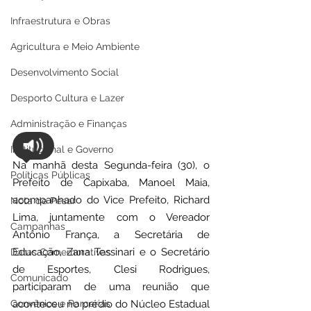
Infraestrutura e Obras
Agricultura e Meio Ambiente
Desenvolvimento Social
Desporto Cultura e Lazer
Administração e Finanças
Institucional e Governo
Na manhã desta Segunda-feira (30), o 
Políticas Públicas
Prefeito de Capixaba, Manoel Maia, 
acompanhado do Vice Prefeito, Richard 
Nota de Pesar
Lima, juntamente com o Vereador 
Campanhas
Antônio França, a Secretária de 
Educação, Zana Tessinari e o Secretário 
Datas Comemorativas
de Esportes, Clesi Rodrigues, 
Comunicado
participaram de uma reunião que 
Convênios e Parcerias
aconteceu no prédio do Núcleo Estadual 