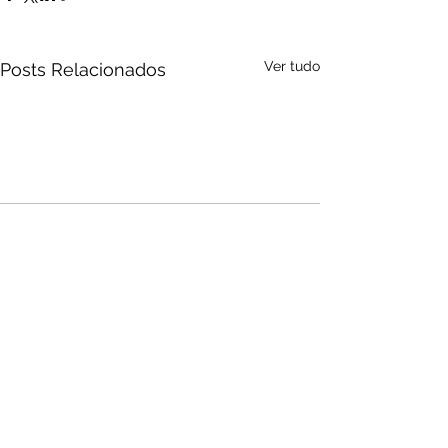
Ver tudo
Posts Relacionados
Audio by
websitevoice.com
Comentários