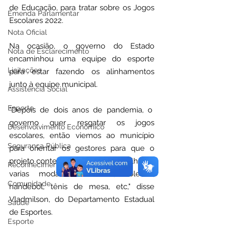
de Educação, para tratar sobre os Jogos 
Emenda Parlamentar
Escolares 2022.
Nota Oficial
Na ocasião, o governo do Estado 
Nota de Esclarecimento
encaminhou uma equipe do esporte 
Licitações
para estar fazendo os alinhamentos 
junto à equipe municipal.
Assistência Social
Esporte
"Depois de dois anos de pandemia, o  
governo quer resgatar os jogos 
Desenvolvimento Econômico
escolares, então viemos ao município 
Segurança Pública
para orientar os gestores para que o 
projeto conteça e que sejam trabalhadas 
Reconhecimentos Institucionais
varias modalidades futsal, voleibol, 
Comunidade
handebol, tênis de mesa, etc," disse 
Vladmilson, do Departamento Estadual 
Saúde
de Esportes.
Esporte