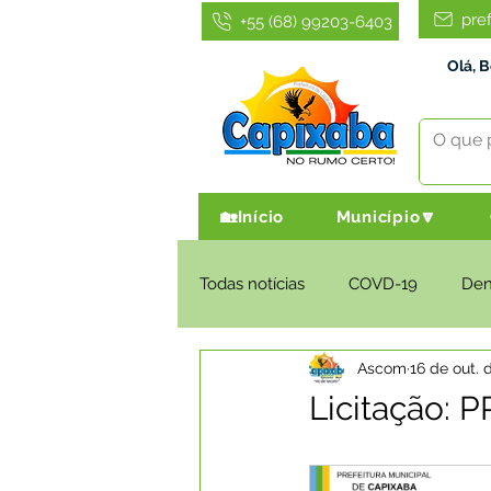
pre
+55 (68) 99203-6403
Olá, 
🏡Início
Município🔽
Todas notícias
COVD-19
De
Ascom
16 de out. 
Infraestrutura e Obras
Agri
Licitação: 
Administração e Finanças
I