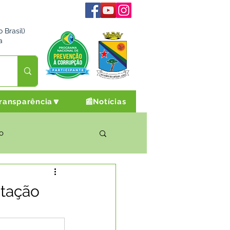
 Brasil)
a
ransparência🔽
📰Notícias
o
rto Cultura e Lazer
itação
Campanhas