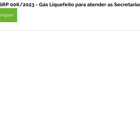
SRP 006/2023 - Gás Liquefeito para atender as Secretaria
omprar
unicado
Convênios e Parcerias
Emenda Parlamentar
citações
Assistência Social
Esporte
Desenvolvime
cimentos Institucionais
Comunidade
Saúde
Espo