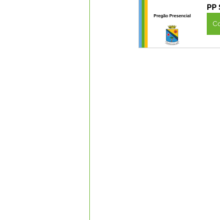
PP 
C
Datas Comemorativas
Com
Nota de Esclarecimento
Li
Segurança Pública
Reconhe
Memória e Cultura