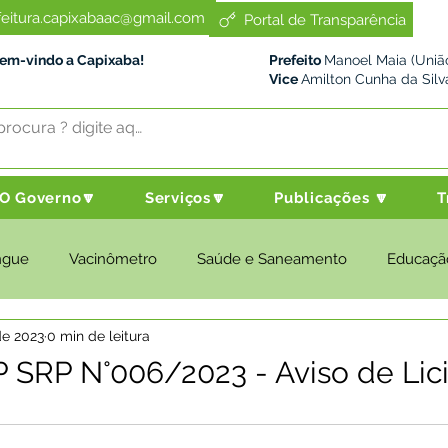
feitura.capixabaac@gmail.com
Portal de Transparência
Bem-vindo a Capixaba!
Prefeito
Manoel Maia (União
Vice
Amilton Cunha da Silv
O Governo🔽
Serviços🔽
Publicações 🔽
T
ngue
Vacinômetro
Saúde e Saneamento
Educaçã
de 2023
0 min de leitura
cultura e Meio Ambiente
Desenvolvimento Social
Despo
PP SRP N°006/2023 - Aviso de Lic
nstitucional e Governo
Políticas Públicas
Nota de Pesar