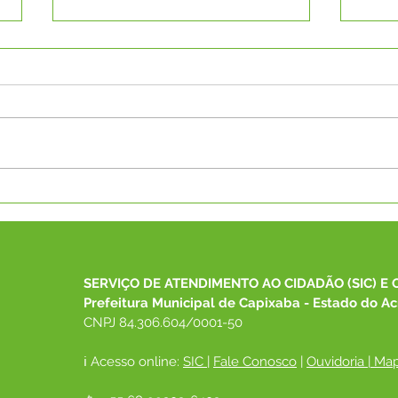
PP N°005/2025 - Aviso de
PP N
Reabertura de Licitação
Reab
SERVIÇO DE ATENDIMENTO AO CIDADÃO (SIC) E 
Prefeitura Municipal de Capixaba - Estado do Ac
CNPJ 84.306.604/0001-50
ℹ️ Acesso online: 
SIC 
| 
Fale Conosco
 | 
Ouvidoria
|
Map