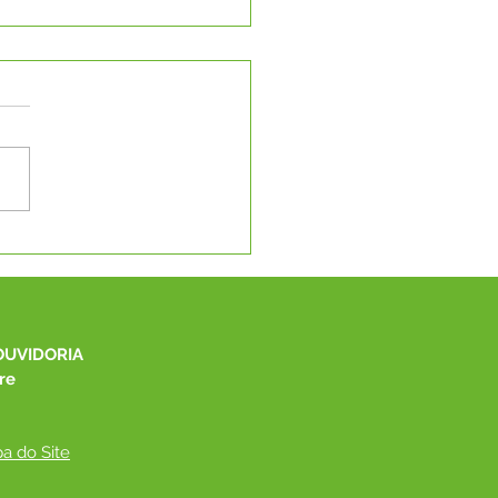
°004/2025 - Aviso de
ertura
OUVIDORIA
re
a do Site