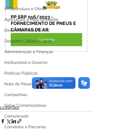
Infraestrutura e Obras
PP SRP 016/2023 - 
Agricultura e Meio Ambiente
FORNECIMENTO DE PNEUS E 
CÂMARAS DE AR
Desenvolvimento Social
Comprar
Desporto Cultura e Lazer
Administração e Finanças
Institucional e Governo
Políticas Públicas
Nota de Pesar
Campanhas
Datas Comemorativas
Licitações
Comunicado
Convênios e Parcerias