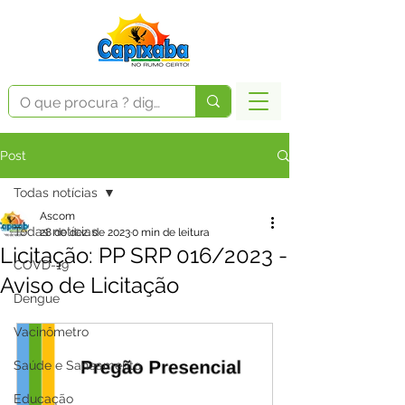
Post
Todas notícias
Ascom
Todas notícias
28 de dez. de 2023
0 min de leitura
Licitação: PP SRP 016/2023 -
COVD-19
Aviso de Licitação
Dengue
Vacinômetro
Saúde e Saneamento
Educação