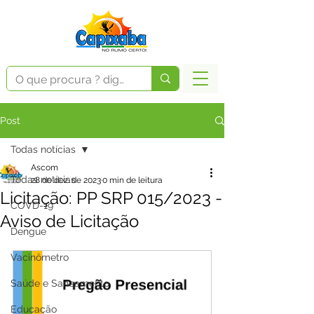
Post
Todas notícias
Ascom
Todas notícias
28 de dez. de 2023
0 min de leitura
Licitação: PP SRP 015/2023 -
COVD-19
Aviso de Licitação
Dengue
Vacinômetro
Saúde e Saneamento
Educação