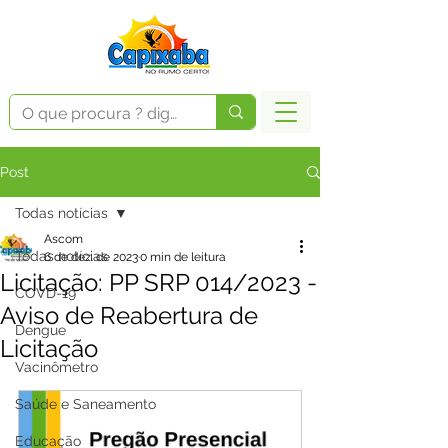
Post
Todas notícias
Ascom
Todas notícias
6 de dez. de 2023
0 min de leitura
Licitação: PP SRP 014/2023 -
COVD-19
Aviso de Reabertura de
Dengue
Licitação
Vacinômetro
Saúde e Saneamento
Educação