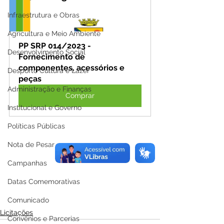
Infraestrutura e Obras
Agricultura e Meio Ambiente
PP SRP 014/2023 - 
Desenvolvimento Social
Fornecimento de 
componentes, acessórios e 
Desporto Cultura e Lazer
peças
Administração e Finanças
Comprar
Institucional e Governo
Políticas Públicas
Nota de Pesar
Campanhas
Datas Comemorativas
Comunicado
Licitações
Convênios e Parcerias