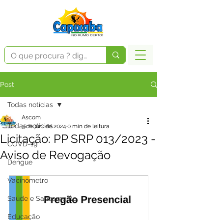
Post
Todas notícias
Ascom
Todas notícias
3 de jun. de 2024
0 min de leitura
Licitação: PP SRP 013/2023 -
COVD-19
Aviso de Revogação
Dengue
Vacinômetro
Saúde e Saneamento
Educação