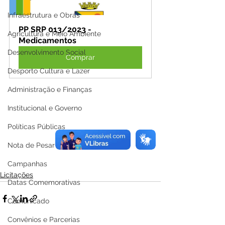
Infraestrutura e Obras
PP SRP 013/2023 - 
Agricultura e Meio Ambiente
Medicamentos
Desenvolvimento Social
Comprar
Desporto Cultura e Lazer
Administração e Finanças
Institucional e Governo
Políticas Públicas
Nota de Pesar
Campanhas
Licitações
Datas Comemorativas
Comunicado
Convênios e Parcerias