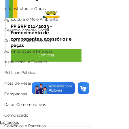
Infraestrutura e Obras
Agricultura e Meio Ambiente
PP SRP 011/2023 - 
Desenvolvimento Social
Fornecimento de 
componentes, acessórios e 
Desporto Cultura e Lazer
peças
Administração e Finanças
Comprar
Institucional e Governo
Políticas Públicas
Nota de Pesar
Campanhas
Datas Comemorativas
Comunicado
Licitações
Convênios e Parcerias