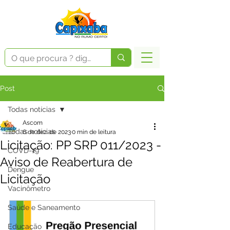
Post
Todas notícias
Ascom
Todas notícias
6 de dez. de 2023
0 min de leitura
Licitação: PP SRP 011/2023 -
COVD-19
Aviso de Reabertura de
Dengue
Licitação
Vacinômetro
Saúde e Saneamento
Educação