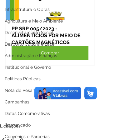
Infraestrutura e Obras
Agricultura e Meio Ambiente
PP SRP 005/2023 - 
Desenvolvimento Social
ALIMENTÍCIOS POR MEIO DE 
CARTÕES MAGNÉTICOS
Desporto Cultura e Lazer
Comprar
Administração e Finanças
Institucional e Governo
Políticas Públicas
Nota de Pesar
Campanhas
Datas Comemorativas
Comunicado
Licitações
Convênios e Parcerias