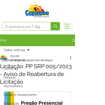
Post
Todas notícias
Ascom
Todas notícias
26 de jul. de 2023
0 min de leitura
Licitação: PP SRP 005/2023
COVD-19
- Aviso de Reabertura de
Dengue
Licitação
Vacinômetro
Saúde e Saneamento
Educação