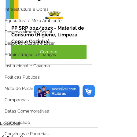
Infraestrutura e Obras
Agricultura e Meio Ambiente
PP SRP 002/2023 - Material de 
Desenvolvimento Social
Consumo (Higiene, Limpeza, 
Copa e Cozinha)
Desporto Cultura e Lazer
Comprar
Administração e Finanças
Institucional e Governo
Políticas Públicas
Nota de Pesar
Campanhas
Datas Comemorativas
Comunicado
Licitações
Convênios e Parcerias