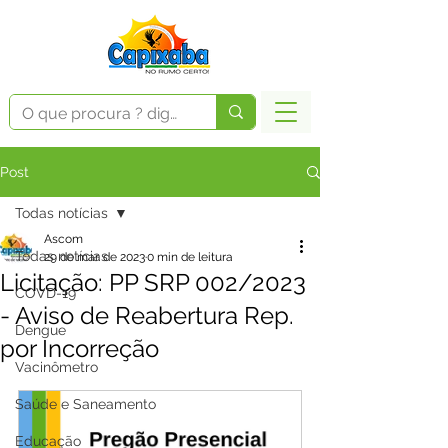
Post
Todas notícias
Ascom
Todas notícias
29 de mar. de 2023
0 min de leitura
Licitação: PP SRP 002/2023
COVD-19
- Aviso de Reabertura Rep.
Dengue
por Incorreção
Vacinômetro
Saúde e Saneamento
Educação