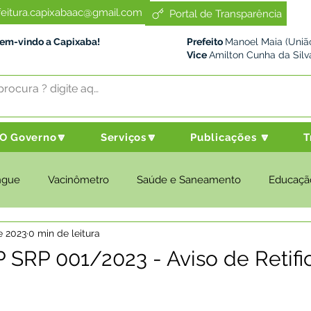
feitura.capixabaac@gmail.com
Portal de Transparência
Bem-vindo a Capixaba!
Prefeito
Manoel Maia (União
Vice
Amilton Cunha da Silv
O Governo🔽
Serviços🔽
Publicações 🔽
T
ngue
Vacinômetro
Saúde e Saneamento
Educaçã
e 2023
0 min de leitura
cultura e Meio Ambiente
Desenvolvimento Social
Despo
PP SRP 001/2023 - Aviso de Retif
nstitucional e Governo
Políticas Públicas
Nota de Pesar