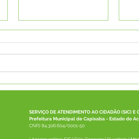
PP N°005/2025 - Aviso de
PP N
Reabertura de Licitação
Reab
SERVIÇO DE ATENDIMENTO AO CIDADÃO (SIC) E 
Prefeitura Municipal de Capixaba - Estado do Ac
CNPJ 84.306.604/0001-50