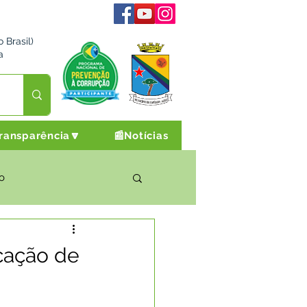
 Brasil)
a
ransparência🔽
📰Notícias
o
rto Cultura e Lazer
icação de
Campanhas