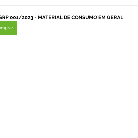
unicado
Convênios e Parcerias
Emenda Parlamentar
 SRP 001/2023 - MATERIAL DE CONSUMO EM GERAL
omprar
citações
Assistência Social
Esporte
Desenvolvime
cimentos Institucionais
Comunidade
Saúde
Espo