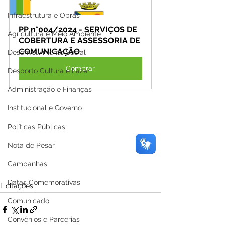
Infraestrutura e Obras
PP n°004/2024 - SERVIÇOS DE 
Agricultura e Meio Ambiente
COBERTURA E ASSESSORIA DE 
COMUNICAÇÃO
Desenvolvimento Social
Comprar
Desporto Cultura e Lazer
Administração e Finanças
Institucional e Governo
Políticas Públicas
Nota de Pesar
Campanhas
Datas Comemorativas
Licitações
Comunicado
Convênios e Parcerias