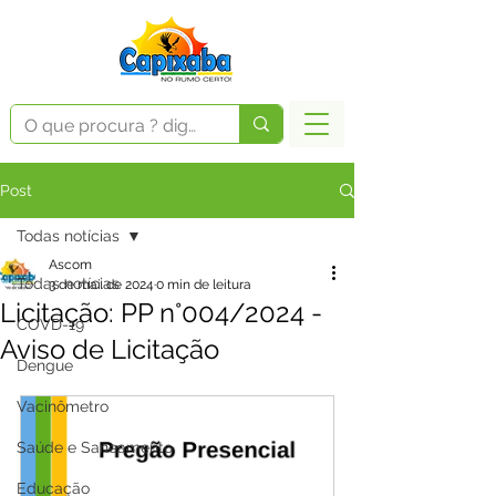
Post
Todas notícias
Ascom
Todas notícias
3 de mai. de 2024
0 min de leitura
Licitação: PP n°004/2024 -
COVD-19
Aviso de Licitação
Dengue
Vacinômetro
Saúde e Saneamento
Educação