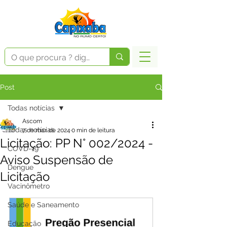
Post
Todas notícias
Ascom
Todas notícias
7 de mar. de 2024
0 min de leitura
Licitação: PP N° 002/2024 -
COVD-19
Aviso Suspensão de
Dengue
Licitação
Vacinômetro
Saúde e Saneamento
Educação