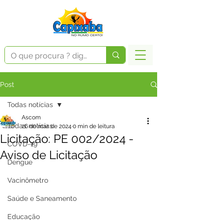
Post
Todas notícias
Ascom
Todas notícias
26 de mar. de 2024
0 min de leitura
Licitação: PE 002/2024 -
COVD-19
Aviso de Licitação
Dengue
Vacinômetro
Saúde e Saneamento
Educação