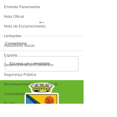
Emenda Parlamentar
Nota Oficial
Nota de Esclarecimento
Licitações
Comentários
Assistência Social
Esporte
PP N°005/2025 - Aviso
PP N°004/2025 
Escreva um comentário
Desenvolvimento Econômico
de Reabertura de
de Reabertura
Licitação
Segurança Pública
Reconhecimentos Institucionais
Comunidade
Saúde
Esporte