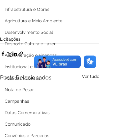
Infraestrutura e Obras
Agricultura e Meio Ambiente
Desenvolvimento Social
Licitações
Desporto Cultura e Lazer
Administração e Finanças
Institucional e Governo
Ver tudo
Posts Relacionados
Políticas Públicas
Nota de Pesar
Campanhas
Datas Comemorativas
Comunicado
Convênios e Parcerias