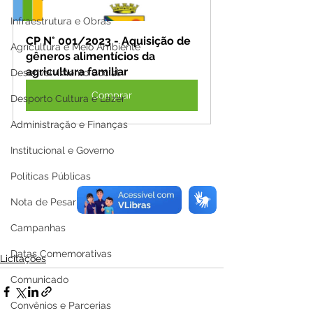
Infraestrutura e Obras
CP N° 001/2023 - Aquisição de 
Agricultura e Meio Ambiente
gêneros alimentícios da 
agricultura familiar
Desenvolvimento Social
Comprar
Desporto Cultura e Lazer
Administração e Finanças
Institucional e Governo
Políticas Públicas
Nota de Pesar
Campanhas
Datas Comemorativas
Licitações
Comunicado
Convênios e Parcerias