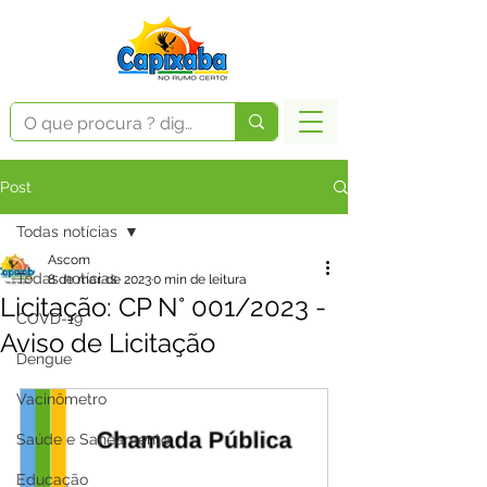
Post
Todas notícias
Ascom
Todas notícias
8 de mar. de 2023
0 min de leitura
Licitação: CP N° 001/2023 -
COVD-19
Aviso de Licitação
Dengue
Vacinômetro
Saúde e Saneamento
Educação