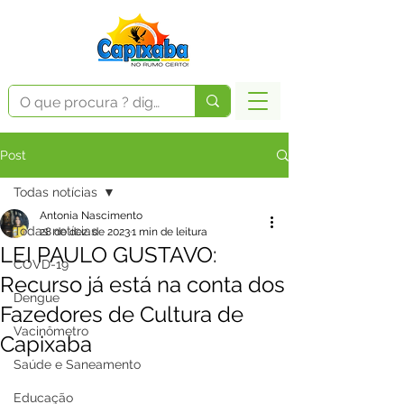
Post
Todas notícias
Antonia Nascimento
Todas notícias
28 de dez. de 2023
1 min de leitura
LEI PAULO GUSTAVO:
COVD-19
Recurso já está na conta dos
Dengue
Fazedores de Cultura de
Vacinômetro
Capixaba
Saúde e Saneamento
Educação