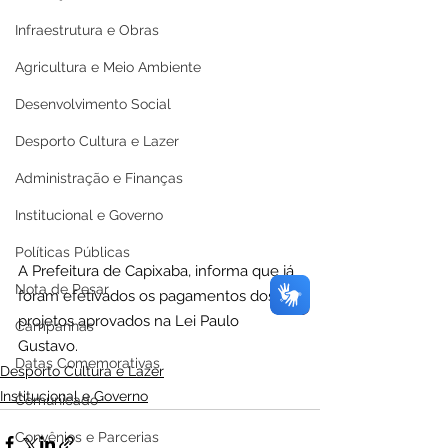
Infraestrutura e Obras
Agricultura e Meio Ambiente
Desenvolvimento Social
Desporto Cultura e Lazer
Administração e Finanças
Institucional e Governo
Políticas Públicas
A Prefeitura de Capixaba, informa que já 
Nota de Pesar
foram efetivados os pagamentos dos 
projetos aprovados na Lei Paulo 
Campanhas
Gustavo.
Datas Comemorativas
Desporto Cultura e Lazer
Institucional e Governo
Comunicado
Convênios e Parcerias