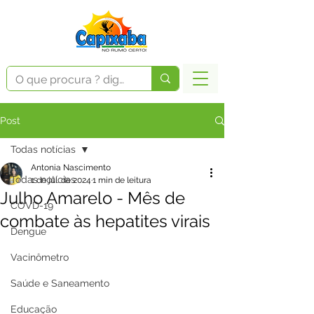
Post
Todas notícias
Antonia Nascimento
Todas notícias
1 de jul. de 2024
1 min de leitura
Julho Amarelo - Mês de
COVD-19
combate às hepatites virais
Dengue
Vacinômetro
Saúde e Saneamento
Educação