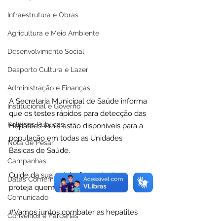
Infraestrutura e Obras
Agricultura e Meio Ambiente
Desenvolvimento Social
Desporto Cultura e Lazer
Administração e Finanças
A Secretaria Municipal de Saúde informa 
Institucional e Governo
que os testes rápidos para detecção das 
Políticas Públicas
Hepatites virais estão disponíveis para a 
população em todas as Unidades 
Nota de Pesar
Básicas de Saúde.
Campanhas
Cuide da sua saúde, faça o teste e 
Datas Comemorativas
proteja quem você ama. 
Comunicado
#Vamos
 juntos combater as hepatites 
Convênios e Parcerias