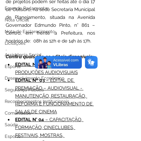
de projetos podem ser feitas até o dia 17 
Emenda Parlamentar
de Outubro, na sede Secretaria Municipal 
de Planejamento, situada na Avenida 
Nota Oficial
Governador Edmundo Pinto, n° 861 – 
Nota de Esclarecimento
Centro, em frente à Prefeitura, nos 
horários de:  08h às 12h e de 14h às 17h.
Licitações
.
Assistência Social
Confira quais são os editais disponíveis:
EDITAL Nº 02
 – APOIO ÀS 
Esporte
PRODUÇÕES AUDIOVISUAIS
Desenvolvimento Econômico
EDITAL Nº 03
 – EDITAL DE 
PREMIAÇÃO – AUDIOVISUAL - 
Segurança Pública
MANUTENÇÃO, RESTAURAÇÃO, 
Reconhecimentos Institucionais
REFORMA E FUNCIONAMENTO DE 
SALAS DE CINEMA
Comunidade
EDITAL N° 04
 – CAPACITAÇÃO, 
Saúde
FORMAÇÃO, CINECLUBES, 
FESTIVAIS, MOSTRAS, 
Esporte