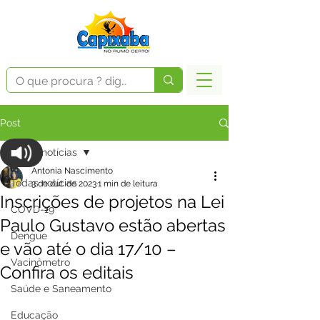
Post
Todas notícias
Antonia Nascimento
Todas notícias
3 de out. de 2023
1 min de leitura
Inscrições de projetos na Lei
COVD-19
Paulo Gustavo estão abertas
Dengue
e vão até o dia 17/10 –
Vacinômetro
Confira os editais
Saúde e Saneamento
Educação