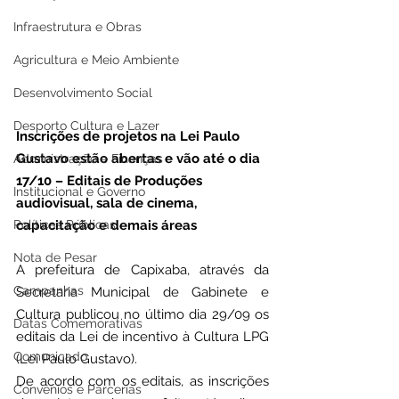
Infraestrutura e Obras
Agricultura e Meio Ambiente
Desenvolvimento Social
Desporto Cultura e Lazer
Inscrições de projetos na Lei Paulo 
Gustavo estão abertas e vão até o dia 
Administração e Finanças
17/10 – Editais de Produções 
Institucional e Governo
audiovisual, sala de cinema, 
capacitação e demais áreas
Políticas Públicas
Nota de Pesar
A prefeitura de Capixaba, através da 
Campanhas
Secretaria Municipal de Gabinete e 
Cultura publicou no último dia 29/09 os 
Datas Comemorativas
editais da Lei de incentivo à Cultura LPG 
Comunicado
(Lei Paulo Gustavo). 
De acordo com os editais, as inscrições 
Convênios e Parcerias