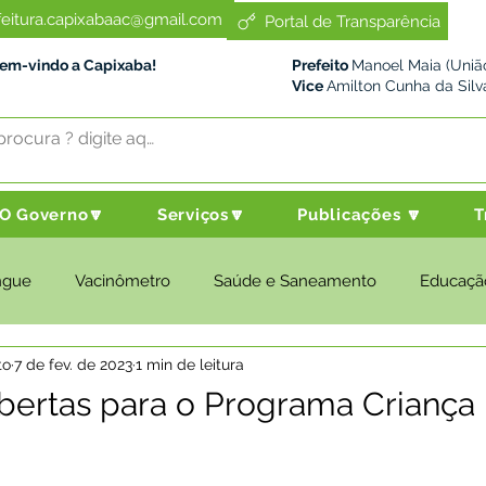
feitura.capixabaac@gmail.com
Portal de Transparência
Bem-vindo a Capixaba!
Prefeito
Manoel Maia (União
Vice
Amilton Cunha da Silv
O Governo🔽
Serviços🔽
Publicações 🔽
T
ngue
Vacinômetro
Saúde e Saneamento
Educaçã
to
7 de fev. de 2023
1 min de leitura
cultura e Meio Ambiente
Desenvolvimento Social
Despo
abertas para o Programa Criança 
nstitucional e Governo
Políticas Públicas
Nota de Pesar