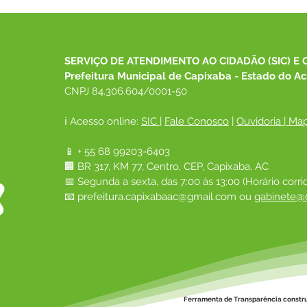
DESENVOLVIMENTO
rece
SOCIAL DE CAPIXABA
equi
PARTICIPA DO 26º
Cons
CONGEMAS E REPRESENTA
SERVIÇO DE ATENDIMENTO AO CIDADÃO (SIC) E 
O MUNICÍPIO EM
Prefeitura Municipal de Capixaba - Estado do Ac
ENCONTRO NACIONAL
CNPJ 84.306.604/0001-50
ℹ️ Acesso online: 
SIC 
| 
Fale Conosco
 | 
Ouvidoria
|
Map
📱 + 55 68 99203-6403
🏢 BR 317, KM 77, Centro, CEP, Capixaba, AC
📅 Segunda a sexta, das 7:00 às 13:00 (Horário corri
📧 
prefeitura.capixabaac@gmail.com
 ou
gabinete@c
Ferramenta de Transparência constr