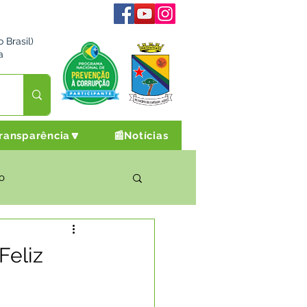
 Brasil)
a
ransparência🔽
📰Notícias
o
rto Cultura e Lazer
Feliz
Campanhas