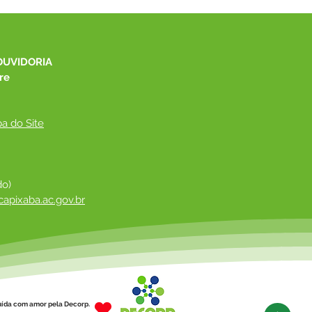
be novos
pamentos para
elho Tutelar e CMDCA
OUVIDORIA
re
a do Site
do)
apixaba.ac.gov.br
 ​
uída com amor pela Decorp.