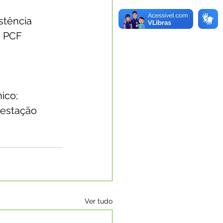
stência 
o PCF 
ico; 
restação 
Ver tudo