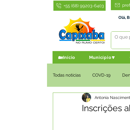
pre
+55 (68) 99203-6403
Olá, 
🏡Início
Município🔽
Todas notícias
COVD-19
De
Antonia Nascimen
Infraestrutura e Obras
Agri
Inscrições 
Administração e Finanças
I