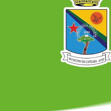
"SAÚDE, DEMOCRACIA,
SOBERANIA E SUS: CUIDAR
DO POVO É CUIDAR DO
BRASIL", EM CAPIXABA