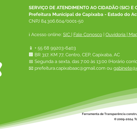
exam
SERVIÇO DE ATENDIMENTO AO CIDADÃO (SIC) E 
grat
Prefeitura Municipal de Capixaba - Estado do Ac
CNPJ 84.306.604/0001-50
ℹ️ Acesso online: 
SIC 
| 
Fale Conosco
 | 
Ouvidoria
|
Map
📱 + 55 68 99203-6403
🏢 BR 317, KM 77, Centro, CEP, Capixaba, AC
📅 Segunda a sexta, das 7:00 às 13:00 (Horário corri
📧 
prefeitura.capixabaac@gmail.com
 ou
gabinete@c
Ferramenta de Transparência constr
© 2009-2024. To