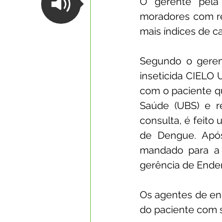
O gerente pela 
moradores com rel
Datas Comemorativas
Com
mais índices de c
Segundo o geren
Nota de Esclarecimento
Li
inseticida CIELO U
com o paciente qu
Saúde (UBS) e re
Segurança Pública
Reconhe
consulta, é feito
de Dengue. Após
Memória e Cultura
mandado para a 
gerência de Ende
Os agentes de end
do paciente com s