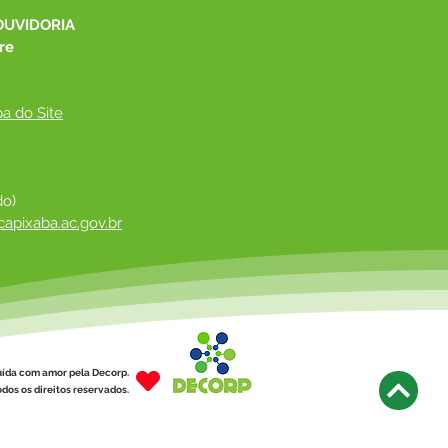
es oftalmológicos
OUVIDORIA
uitos
re
a do Site
do)
apixaba.ac.gov.br
 ​
uída com amor pela Decorp.
dos os direitos reservados.