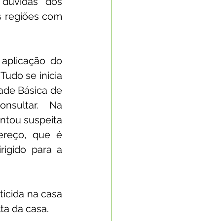
dúvidas dos 
 regiões com 
Nota Oficial
aplicação do 
nto Econômico
udo se inicia 
ade Básica de 
nsultar.  Na 
rte
ntou suspeita 
reço, que é 
igido para a 
icida na casa 
ta da casa.