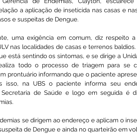
Gerência de Endemias, Clayton, esclarece 
ação a aplicação de inseticida nas casas e nas
unicado
Convênios e Parcerias
Emenda Parlamentar
asos e suspeitas de Dengue. 
te, uma exigência em comum, diz respeito a 
citações
Assistência Social
Esporte
Desenvolvime
LV nas localidades de casas e terrenos baldios. T
e está sentindo os sintomas, e se dirige a Unid
aliza todo o processo de triagem para se co
cimentos Institucionais
Comunidade
Saúde
Espo
 um prontuário informando que o paciente aprese
 isso, na UBS o paciente informa seu ende
Secretaria de Saúde e logo em seguida é dir
mias.
emias se dirigem ao endereço e aplicam o inset
uspeita de Dengue e ainda no quarteirão em vol