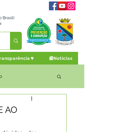
 Brasil)
a
ransparência🔽
📰Notícias
o
rto Cultura e Lazer
E AO
Campanhas