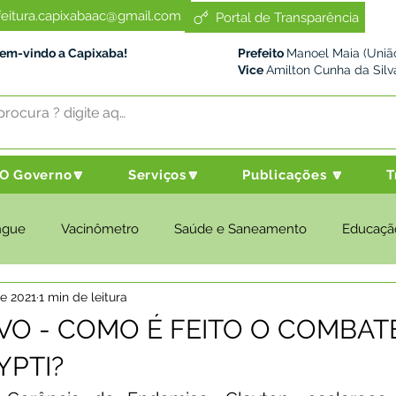
feitura.capixabaac@gmail.com
Portal de Transparência
Bem-vindo a Capixaba!
Prefeito
Manoel Maia (União
Vice
Amilton Cunha da Silv
O Governo🔽
Serviços🔽
Publicações 🔽
T
ngue
Vacinômetro
Saúde e Saneamento
Educaçã
de 2021
1 min de leitura
cultura e Meio Ambiente
Desenvolvimento Social
Despo
VO - COMO É FEITO O COMBAT
YPTI?
nstitucional e Governo
Políticas Públicas
Nota de Pesar