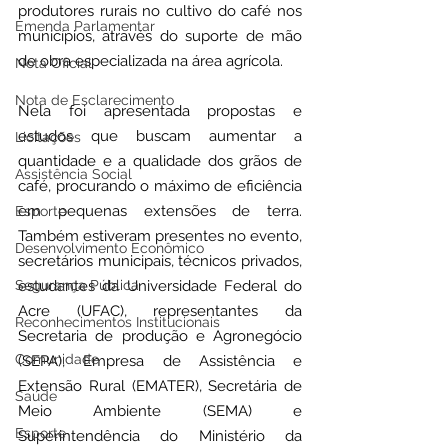
produtores rurais no cultivo do café nos 
Emenda Parlamentar
municípios, através do suporte de mão 
de obra especializada na área agrícola. 
Nota Oficial
Nota de Esclarecimento
Nela foi apresentada propostas e 
estudos que buscam aumentar a 
Licitações
quantidade e a qualidade dos grãos de 
Assistência Social
café, procurando o máximo de eficiência 
em pequenas extensões de terra. 
Esporte
Também estiveram presentes no evento, 
Desenvolvimento Econômico
secretários municipais, técnicos privados, 
Segurança Pública
estudantes da Universidade Federal do 
Acre (UFAC), representantes da 
Reconhecimentos Institucionais
Secretaria de produção e Agronegócio 
Comunidade
(SEPA), Empresa de Assistência e 
Extensão Rural (EMATER), Secretária de 
Saúde
Meio Ambiente (SEMA) e 
Esporte
Superintendência do Ministério da 