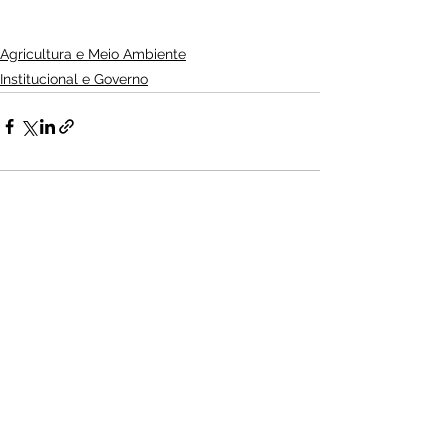
Agricultura e Meio Ambiente
Institucional e Governo
Audio by
websitevoice.com
Ver tudo
Posts Relacionados