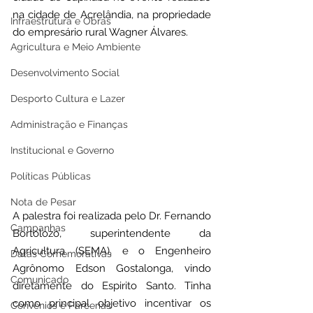
na cidade de Acrelândia, na propriedade 
Infraestrutura e Obras
do empresário rural Wagner Álvares.
Agricultura e Meio Ambiente
Desenvolvimento Social
Desporto Cultura e Lazer
Administração e Finanças
Institucional e Governo
Políticas Públicas
Nota de Pesar
A palestra foi realizada pelo Dr. Fernando 
Campanhas
Bortolozo, superintendente da 
Agricultura (SEMA), e o Engenheiro 
Datas Comemorativas
Agrônomo Edson Gostalonga, vindo 
Comunicado
diretamente do Espirito Santo. Tinha 
como principal objetivo incentivar os 
Convênios e Parcerias