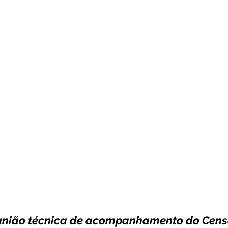
unicado
Convênios e Parcerias
Emenda Parlamentar
citações
Assistência Social
Esporte
Desenvolvime
cimentos Institucionais
Comunidade
Saúde
Espo
reunião técnica de acompanhamento do Cen