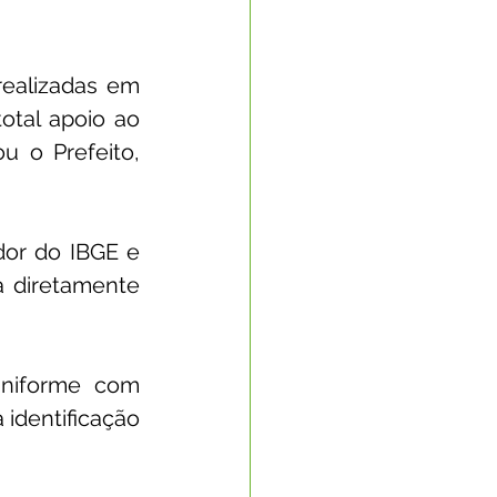
ealizadas em 
tal apoio ao 
 o Prefeito, 
or do IBGE e 
a diretamente 
uniforme com 
identificação 