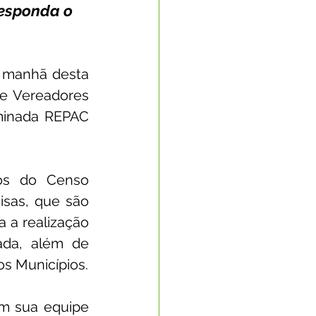
esponda o 
a manhã desta 
de Vereadores 
minada REPAC 
os do Censo 
sas, que são 
 a realização 
ada, além de 
os Municípios.
m sua equipe 