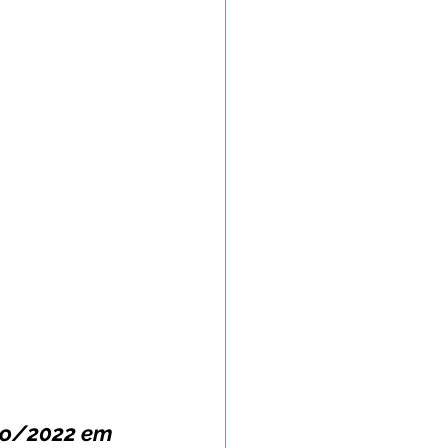
Nota Oficial
nto Econômico
rte
so/2022 em 