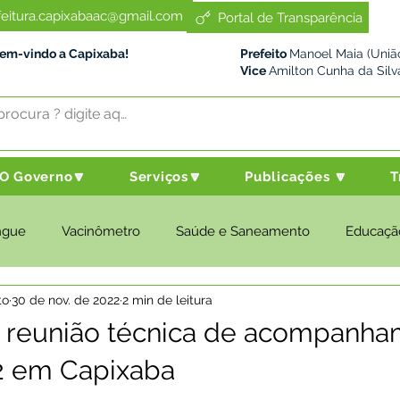
feitura.capixabaac@gmail.com
Portal de Transparência
Bem-vindo a Capixaba!
Prefeito
Manoel Maia (União
Vice
Amilton Cunha da Silv
O Governo🔽
Serviços🔽
Publicações 🔽
T
ngue
Vacinômetro
Saúde e Saneamento
Educaçã
to
30 de nov. de 2022
2 min de leitura
cultura e Meio Ambiente
Desenvolvimento Social
Despo
a reunião técnica de acompanh
 em Capixaba
nstitucional e Governo
Políticas Públicas
Nota de Pesar