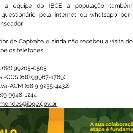
 a equipe do IBGE a população também 
questionário pela internet ou whatsapp por 
enseador.
r de Capixaba e ainda não recebeu a visita do 
pelos telefones:
A (68) 99205-0505
 -CCS (68) 99967-1769)
lva-ACM (68 9 9255-4432)
8)9 9948-1244
.mendes@ibge.gov.br