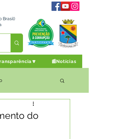
 Brasil)
a
ransparência🔽
📰Notícias
o
rto Cultura e Lazer
amento do
Campanhas