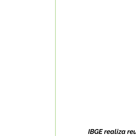
Datas Comemorativas
Com
Nota de Esclarecimento
Li
Segurança Pública
Reconhe
Memória e Cultura
IBGE realiza 