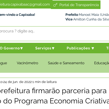
feitura.capixabaac@gmail.com
Portal de Transparência
Bem-vindo a Capixaba!
Prefeito
Manoel Maia (União
Vice
Amilton Cunha da Silv
O Governo🔽
Serviços🔽
Publicações 🔽
T
ngue
Vacinômetro
Saúde e Saneamento
Educaçã
to
24 de jun. de 2022
1 min de leitura
cultura e Meio Ambiente
Desenvolvimento Social
Despo
refeitura firmarão parceria para
o do Programa Economia Criativ
nstitucional e Governo
Políticas Públicas
Nota de Pesar