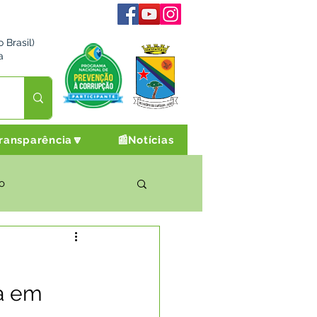
 Brasil)
a
ransparência🔽
📰Notícias
o
rto Cultura e Lazer
a em
Campanhas