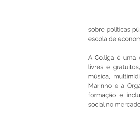
sobre políticas p
escola de economi
A Co.liga é uma e
livres e gratuit
música, multimídi
Marinho e a Orga
formação e inclu
social no mercado