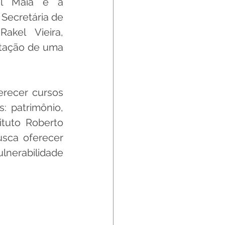
el Maia e a 
Secretária de 
Rakel Vieira, 
ntação de uma 
erecer cursos 
 patrimônio, 
ituto Roberto 
sca oferecer 
nerabilidade 