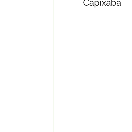
Capixaba
Datas Comemorativas
Com
Nota de Esclarecimento
Li
Segurança Pública
Reconhe
Memória e Cultura