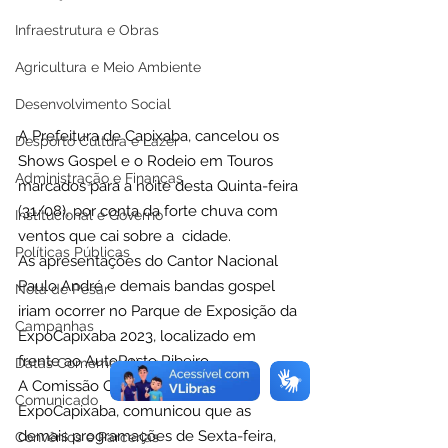
Infraestrutura e Obras
Agricultura e Meio Ambiente
Desenvolvimento Social
A Prefeitura de Capixaba, cancelou os 
Desporto Cultura e Lazer
Shows Gospel e o Rodeio em Touros  
Administração e Finanças
marcados para a noite desta Quinta-feira 
(31/08), por conta da forte chuva com 
Institucional e Governo
ventos que cai sobre a  cidade. 
Políticas Públicas
As apresentações do Cantor Nacional 
Paulo André e demais bandas gospel 
Nota de Pesar
iriam ocorrer no Parque de Exposição da 
Campanhas
ExpoCapixaba 2023, localizado em 
frente ao AutoPosto Ribeiro.
Datas Comemorativas
A Comissão Organizadora da 
Comunicado
ExpoCapixaba, comunicou que as 
demais programações de Sexta-feira, 
Convênios e Parcerias