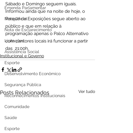
Sábado e Domingo seguem iguais. 
Emenda Parlamentar
Informou ainda que na noite de hoje, o  
Parque de Exposições segue aberto ao 
Nota Oficial
público e que em relação à 
Nota de Esclarecimento
programação apenas o Palco Alternativo 
com cantores locais irá funcionar a partir 
Licitações
das  21:00h.
Assistência Social
Institucional e Governo
Esporte
Desenvolvimento Econômico
Segurança Pública
Ver tudo
Posts Relacionados
Reconhecimentos Institucionais
Comunidade
Saúde
Esporte