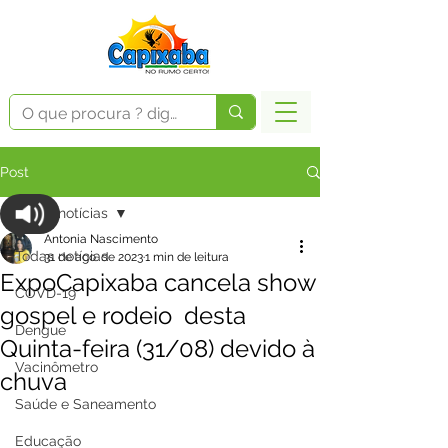
Post
Todas notícias
Antonia Nascimento
Todas notícias
31 de ago. de 2023
1 min de leitura
ExpoCapixaba cancela show
COVD-19
gospel e rodeio desta
Dengue
Quinta-feira (31/08) devido à
Vacinômetro
chuva
Saúde e Saneamento
Educação