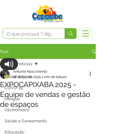
Post
Todas notícias
Antonia Nascimento
Todas notícias
18 de jul. de 2025
1 min de leitura
EXPOCAPIXABA 2025 -
COVD-19
Equipe de vendas e gestão
Dengue
de espaços
Vacinômetro
Saúde e Saneamento
Educação