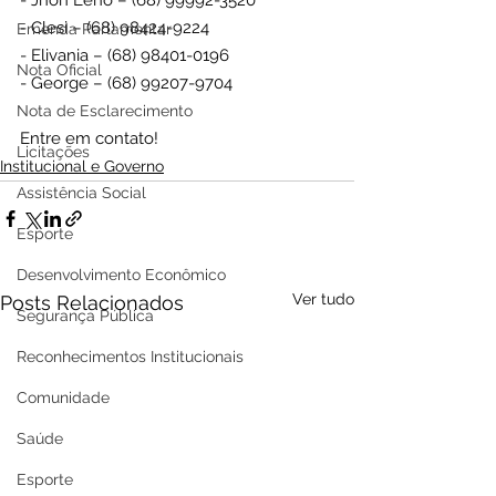
- Jhon Leno – (68) 99992-3520
- Clesi – (68) 98424-9224
Emenda Parlamentar
- Elivania – (68) 98401-0196
Nota Oficial
- George – (68) 99207-9704
Nota de Esclarecimento
Entre em contato!
Licitações
Institucional e Governo
Assistência Social
Esporte
Desenvolvimento Econômico
Ver tudo
Posts Relacionados
Segurança Pública
Reconhecimentos Institucionais
Comunidade
Saúde
Esporte