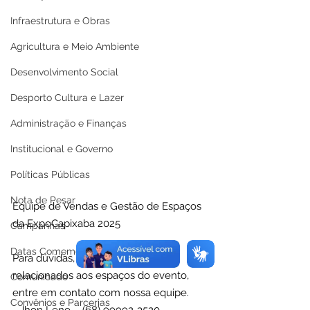
Infraestrutura e Obras
Agricultura e Meio Ambiente
Desenvolvimento Social
Desporto Cultura e Lazer
Administração e Finanças
Institucional e Governo
Políticas Públicas
Nota de Pesar
Equipe de Vendas e Gestão de Espaços 
da ExpoCapixaba 2025
Campanhas
Datas Comemorativas
Para dúvidas, orientações ou apoio 
relacionados aos espaços do evento, 
Comunicado
entre em contato com nossa equipe.
Convênios e Parcerias