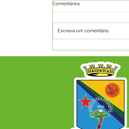
Comentários
Escreva um comentário
SECRETARIA MUNICIPAL DE
SAÚDE REALIZA 8ª
CONFERÊNCIA MUNICIPAL
DE SAÚDE COM O TEMA
"SAÚDE, DEMOCRACIA,
SOBERANIA E SUS: CUIDAR
DO POVO É CUIDAR DO
BRASIL", EM CAPIXABA