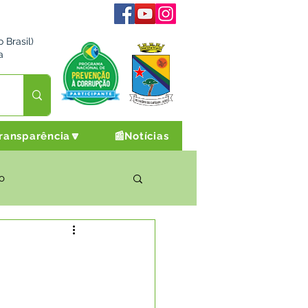
 Brasil)
a
ransparência🔽
📰Notícias
o
rto Cultura e Lazer
Campanhas