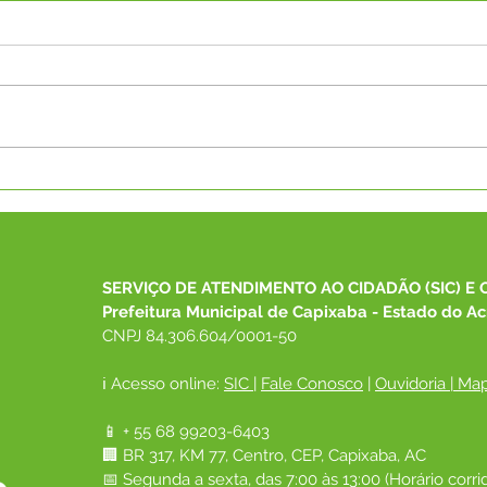
CAPS I promove evento da
Parc
Luta Antimanicomial e
Capi
lança jornal comunitário
Rodr
"Vozes da Saúde Mental"
mais
exam
SERVIÇO DE ATENDIMENTO AO CIDADÃO (SIC) E 
grat
Prefeitura Municipal de Capixaba - Estado do Ac
CNPJ 84.306.604/0001-50
ℹ️ Acesso online: 
SIC 
| 
Fale Conosco
 | 
Ouvidoria
|
Map
📱 + 55 68 99203-6403
🏢 BR 317, KM 77, Centro, CEP, Capixaba, AC
📅 Segunda a sexta, das 7:00 às 13:00 (Horário corri