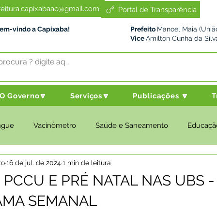
feitura.capixabaac@gmail.com
Portal de Transparência
Bem-vindo a Capixaba!
Prefeito
Manoel Maia (União
Vice
Amilton Cunha da Silv
O Governo🔽
Serviços🔽
Publicações 🔽
T
ngue
Vacinômetro
Saúde e Saneamento
Educaçã
to
16 de jul. de 2024
1 min de leitura
cultura e Meio Ambiente
Desenvolvimento Social
Despo
 PCCU E PRÉ NATAL NAS UBS -
MA SEMANAL
nstitucional e Governo
Políticas Públicas
Nota de Pesar