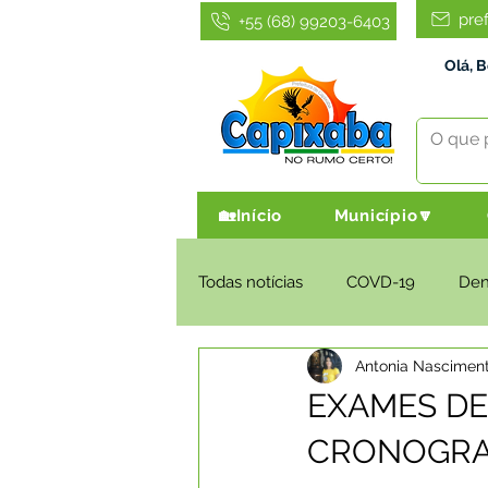
pre
+55 (68) 99203-6403
Olá, 
🏡Início
Município🔽
Todas notícias
COVD-19
De
Antonia Nascimen
Infraestrutura e Obras
Agri
EXAMES DE
CRONOGRA
Administração e Finanças
I